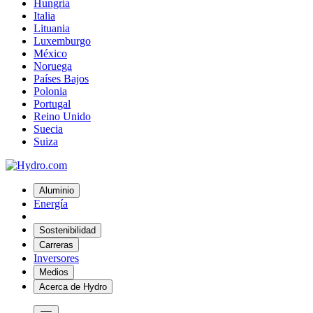
Hungría
Italia
Lituania
Luxemburgo
México
Noruega
Países Bajos
Polonia
Portugal
Reino Unido
Suecia
Suiza
Aluminio
Energía
Sostenibilidad
Carreras
Inversores
Medios
Acerca de Hydro