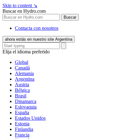
Skip to content
↘
Buscar en Hydro.com
Buscar
Contacta con nosotros
ahora estás en nuestro site Argentina
Elija el idioma preferido
Global
Canadá
Alemania
Argentina
Austria
Bélgica
Brasil
Dinamarca
Eslovaquia
España
Estados Unidos
Estonia
Finlandia
Francia