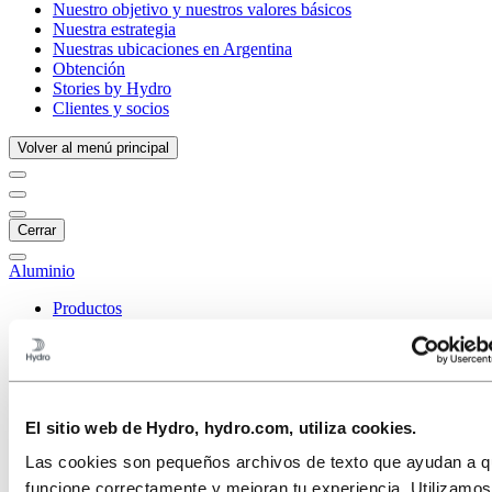
Nuestro objetivo y nuestros valores básicos
Nuestra estrategia
Nuestras ubicaciones en Argentina
Obtención
Stories by Hydro
Clientes y socios
Volver al menú principal
Cerrar
Aluminio
Productos
Industrias a las que servimos
Automóviles
Construcción y edificación
Sector naval y de altamar
Transporte
HVACR
El sitio web de Hydro, hydro.com, utiliza cookies.
Solar y energético
Las cookies son pequeños archivos de texto que ayudan a qu
Energía solar
Energía eólica
funcione correctamente y mejoran tu experiencia. Utilizamo