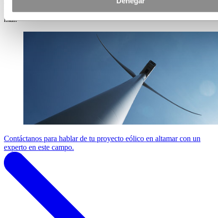
Denegar
ambientales muy adversas. Por ello necesitas soluciones pensadas
para las extremas condiciones que soportan las turbinas eólicas en el
mar.
Contáctanos para hablar de tu proyecto eólico en altamar con un
experto en este campo.