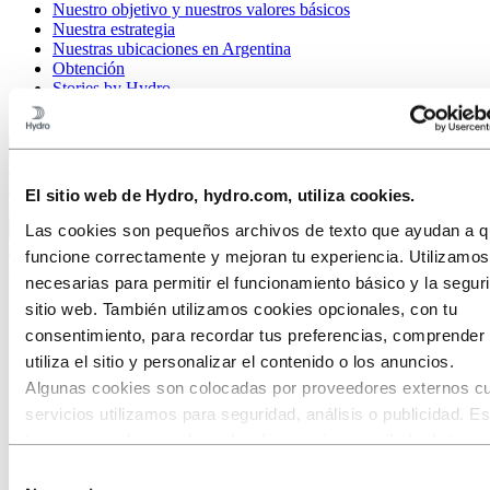
Nuestro objetivo y nuestros valores básicos
Nuestra estrategia
Nuestras ubicaciones en Argentina
Obtención
Stories by Hydro
Clientes y socios
Volver al menú principal
El sitio web de Hydro, hydro.com, utiliza cookies.
Las cookies son pequeños archivos de texto que ayudan a qu
Cerrar
funcione correctamente y mejoran tu experiencia. Utilizamo
Aluminio
necesarias para permitir el funcionamiento básico y la segur
Productos
sitio web. También utilizamos cookies opcionales, con tu
Industrias a las que servimos
consentimiento, para recordar tus preferencias, comprende
Automóviles
utiliza el sitio y personalizar el contenido o los anuncios.
Construcción y edificación
Sector naval y de altamar
Algunas cookies son colocadas por proveedores externos c
Transporte
servicios utilizamos para seguridad, análisis o publicidad. E
HVACR
terceros pueden combinar la información recopilada de tu us
Solar y energético
Energía solar
nuestro sitio con otra información que les hayas proporcion
Selección
Energía eólica