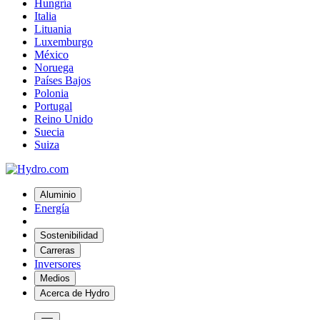
Hungría
Italia
Lituania
Luxemburgo
México
Noruega
Países Bajos
Polonia
Portugal
Reino Unido
Suecia
Suiza
Aluminio
Energía
Sostenibilidad
Carreras
Inversores
Medios
Acerca de Hydro