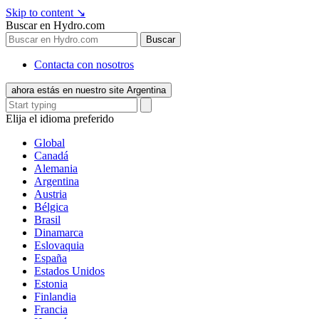
Skip to content
↘
Buscar en Hydro.com
Buscar
Contacta con nosotros
ahora estás en nuestro site Argentina
Elija el idioma preferido
Global
Canadá
Alemania
Argentina
Austria
Bélgica
Brasil
Dinamarca
Eslovaquia
España
Estados Unidos
Estonia
Finlandia
Francia