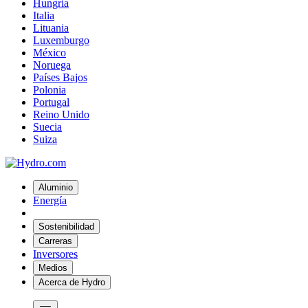
Hungría
Italia
Lituania
Luxemburgo
México
Noruega
Países Bajos
Polonia
Portugal
Reino Unido
Suecia
Suiza
Aluminio
Energía
Sostenibilidad
Carreras
Inversores
Medios
Acerca de Hydro