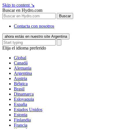
Skip to content
↘
Buscar en Hydro.com
Buscar
Contacta con nosotros
ahora estás en nuestro site Argentina
Elija el idioma preferido
Global
Canadá
Alemania
Argentina
Austria
Bélgica
Brasil
Dinamarca
Eslovaquia
España
Estados Unidos
Estonia
Finlandia
Francia