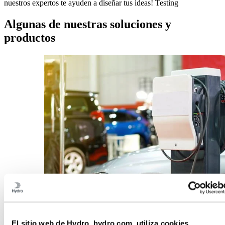
nuestros expertos te ayuden a diseñar tus ideas! Testing
Algunas de nuestras soluciones y
productos
Aluminium extrusions for E-charging stations
Perfiles de aluminio para puntos de
recarga eléctrica
El sitio web de Hydro, hydro.com, utiliza cookies.