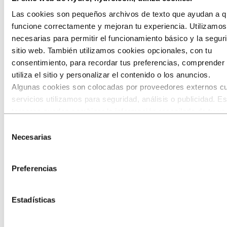
Las cookies son pequeños archivos de texto que ayudan a qu
funcione correctamente y mejoran tu experiencia. Utilizamo
necesarias para permitir el funcionamiento básico y la segur
sitio web. También utilizamos cookies opcionales, con tu
consentimiento, para recordar tus preferencias, comprende
utiliza el sitio y personalizar el contenido o los anuncios.
Algunas cookies son colocadas por proveedores externos c
servicios utilizamos para seguridad, análisis o publicidad. E
terceros pueden combinar la información recopilada de tu us
nuestro sitio con otra información que les hayas proporcion
Selección
hayan recopilado a través de tu uso de sus servicios. El ter
Necesarias
de
listado como responsable de una cookie de terceros es el
consentimiento
Perfiles de aluminio para almacenes
Responsable del Tratamiento de los datos personales recopi
Preferencias
logísticos y sistemas de distribución
cada una de sus cookies. Puedes consultar quiénes son est
terceros en la lista de cookies que aparece más abajo.
punteros
Estadísticas