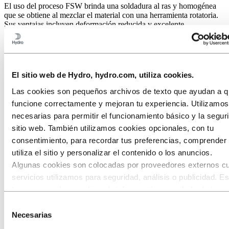
El uso del proceso FSW brinda una soldadura al ras y homogénea
que se obtiene al mezclar el material con una herramienta rotatoria.
Sus ventajas incluyen deformación reducida y excelente
conductividad térmica.
Kits y montaje
El sitio web de Hydro, hydro.com, utiliza cookies.
El suministro de kits permite reducir el trabajo manual y la
manipulación de materiales. Esto reduce los costes.
Las cookies son pequeños archivos de texto que ayudan a qu
funcione correctamente y mejoran tu experiencia. Utilizamo
El kit de tu carrocería de tren se puede realizar de acuerdo a todas
las especificaciones necesarias, tales como cuños especiales,
necesarias para permitir el funcionamiento básico y la segur
protección mediante film, integración de recipientes para tornillos y
sitio web. También utilizamos cookies opcionales, con tu
la colocación de adhesivos.
consentimiento, para recordar tus preferencias, comprende
utiliza el sitio y personalizar el contenido o los anuncios.
Algunas cookies son colocadas por proveedores externos c
servicios utilizamos para seguridad, análisis o publicidad. E
terceros pueden combinar la información recopilada de tu us
nuestro sitio con otra información que les hayas proporcion
Selección
hayan recopilado a través de tu uso de sus servicios. El ter
Necesarias
de
listado como responsable de una cookie de terceros es el