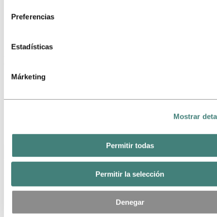
consentimiento
Responsable del Tratamiento de los datos personales recopi
Preferencias
cada una de sus cookies. Puedes consultar quiénes son est
terceros en la lista de cookies que aparece más abajo.
Subtítulo
Estadísticas
Además de todo esto, para que tu proyecto sea un éxito, podemos
apoyarte con:
Márketing
Asistencia personalizada
Apoyo al diseño e ingeniería técnica y estudios de viabilidad​
Un equipo de proyecto experimentado centrado en proyectos
proactivos y gestión logística
Una red europea que ofrece opciones de asociación y
Mostrar deta
subcontratación
Una cadena de suministro totalmente certificada
Permitir todas
Permitir la selección
Denegar