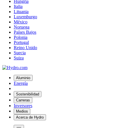
Hungría
Italia
Lituania
Luxemburgo
México
Noruega
Países Bajos
Polonia
Portugal
Reino Unido
Suecia
Suiza
Aluminio
Energía
Sostenibilidad
Carreras
Inversores
Medios
Acerca de Hydro