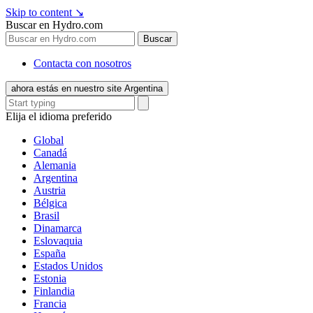
Skip to content
↘
Buscar en Hydro.com
Buscar
Contacta con nosotros
ahora estás en nuestro site Argentina
Elija el idioma preferido
Global
Canadá
Alemania
Argentina
Austria
Bélgica
Brasil
Dinamarca
Eslovaquia
España
Estados Unidos
Estonia
Finlandia
Francia