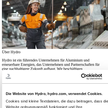
Über Hydro
Hydro ist ein führendes Unternehmen für Aluminium und
erneuerbare Energien, das Unternehmen und Partnerschaften für
eine nachhaltigere Zukunft aufbaut. Wir beschäftigen
32.000 Mitarbeiter an mehr als 140 Standorten in 40 Ländern.
Zu:
Aluminium
Produkte
Branchen, in denen wir tätig sind
Die Website von Hydro, hydro.com, verwendet Cookies.
Über Aluminium
Innovationen, Forschung und Entwicklung
Cookies sind kleine Textdateien, die dazu beitragen, dass di
Website ordnungsgemäß funktioniert und Ihre
Zu:
Energy