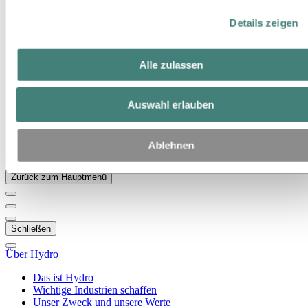
Zu:
Über Hydro
Details zeigen
Das ist Hydro
Wichtige Industrien schaffen
Unser Zweck und unsere Werte
Alle zulassen
Unsere Strategie
Belgien
Niederlande
Luxemburg
Auswahl erlauben
Publications
Beschaffung
Sponsorships
Ablehnen
Berichte von Hydro
Zurück zum Hauptmenü
Schließen
Über Hydro
Das ist Hydro
Wichtige Industrien schaffen
Unser Zweck und unsere Werte