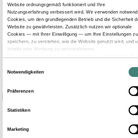
Website ordnungsgemäß funktioniert und Ihre
Nutzungserfahrung verbessert wird. Wir verwenden notwend
Cookies, um den grundlegenden Betrieb und die Sicherheit d
Website zu gewährleisten. Zusätzlich nutzen wir optionale
Cookies — mit Ihrer Einwilligung — um Ihre Einstellungen zu
speichern, zu verstehen, wie die Website genutzt wird, und 
Inhalte oder Werbung zu personalisieren.
Einige Cookies werden von Drittanbietern gesetzt, deren Too
wir für Sicherheits‑, Analyse‑ oder Werbezwecke verwenden
Einwilligungsauswahl
Diese Drittanbieter können die Informationen, die sie über Ih
Notwendigkeiten
Nutzung unserer Website sammeln, mit anderen Daten
Stories
by
Hydro
kombinieren, die Sie ihnen bereitgestellt haben oder die sie ü
Präferenzen
Ihre Nutzung ihrer Dienste gesammelt haben. Der Drittanbiet
Toggle menu visibility
der für ein Drittanbieter‑Cookie verantwortlich ist, ist der
Verantwortliche für die Verarbeitung der durch dieses Cookie
Alle
Statistiken
Aluminium im Einsatz
erhobenen personenbezogenen Daten. In der untenstehende
Innovation und Technologie
Cookieliste können Sie einsehen, um welche Drittanbieter es
Nachhaltigkeit
Marketing
sich handelt.
Menschen und Karriere
Recycling