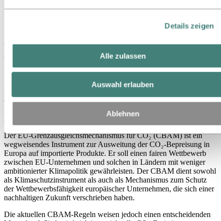
Energie
CBAM: Europas kohlenstoffarmes
Details zeigen
Aluminium ist durch eine große
Aluminiumschrott-Lücke bedroht
Alle zulassen
15. April 2026
Auswahl erlauben
Es sind dringende Maßnahmen erforderlich, um die Lücke im
CBAM-Abkommen für Aluminiumschrott zu schließen, die Europas
industrielle Wettbewerbsfähigkeit, Klimaschutzziele, strategische
Ablehnen
Autonomie und Ziele der Kreislaufwirtschaft untergräbt.
Der EU-Grenzausgleichsmechanismus für CO₂ (CBAM) ist ein
wegweisendes Instrument zur Ausweitung der CO₂-Bepreisung in
Europa auf importierte Produkte. Er soll einen fairen Wettbewerb
zwischen EU-Unternehmen und solchen in Ländern mit weniger
ambitionierter Klimapolitik gewährleisten. Der CBAM dient sowohl
als Klimaschutzinstrument als auch als Mechanismus zum Schutz
der Wettbewerbsfähigkeit europäischer Unternehmen, die sich einer
nachhaltigen Zukunft verschrieben haben.
Die aktuellen CBAM-Regeln weisen jedoch einen entscheidenden