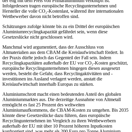
der eng mit dem Preis von Primäraluminium verknüpft ist.
Infolgedessen tragen europäische Recyclingunternehmen und
Hersteller die volle CO₂-Kostenlast, während ihre internationalen
Wettbewerber davon nicht betroffen sind.
Schätzungen zufolge könnte bis zu ein Drittel der europäischen
Aluminiumrecyclingkapazität gefährdet sein, wenn diese
Gesetzeslücke nicht geschlossen wird.
Manchmal wird argumentiert, dass der Ausschluss von
Altmaterialien aus dem CBAM die Kreislaufwirtschaft fördert. In
der Praxis dürfte jedoch das Gegenteil der Fall sein. Indem
Recyclingkapazitäten außerhalb der EU vor CO₂-Kosten geschützt,
europäische Recyclingunternehmen hingegen diesen ausgesetzt
werden, besteht die Gefahr, dass Recyclingaktivitäten und -
investitionen ins Ausland verlagert werden, anstatt die
Kreislaufwirtschaft innerhalb Europas zu stärken.
Aluminiumschrott macht einen bedeutenden Anteil des globalen
Aluminiummarktes aus. Die derzeitige Ausnahme von Altmetall
ermöglicht es fast 25 Prozent des weltweiten
Aluminiumaufkommens, die CBAM-Kosten zu umgehen. Bis 2035
könnte diese Gesetzeslücke dazu führen, dass europäische
Recyclingunternehmen im Vergleich zu ihren Wettbewerbern
außerhalb der EU mit über 10 Prozent höheren Inputkosten
konfrontiert sind, was mehr als 200 Euro pro Tonne Aluminium