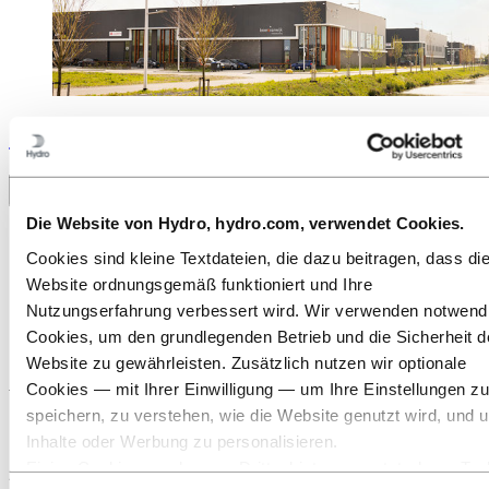
Stories
by
Hydro
Toggle menu visibility
Die Website von Hydro, hydro.com, verwendet Cookies.
Alle
Aluminium im Einsatz
Cookies sind kleine Textdateien, die dazu beitragen, dass di
Innovation und Technologie
Website ordnungsgemäß funktioniert und Ihre
Nachhaltigkeit
Nutzungserfahrung verbessert wird. Wir verwenden notwend
Menschen und Karriere
Recycling
Cookies, um den grundlegenden Betrieb und die Sicherheit d
Energie
Website zu gewährleisten. Zusätzlich nutzen wir optionale
Cookies — mit Ihrer Einwilligung — um Ihre Einstellungen zu
Wie macht man einen Gewerbepark zu
speichern, zu verstehen, wie die Website genutzt wird, und 
100 Prozent zirkulär?
Inhalte oder Werbung zu personalisieren.
Einige Cookies werden von Drittanbietern gesetzt, deren Too
28. Juni 2024