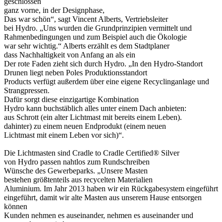
geschlossen
ganz vorne, in der Designphase,
Das war schön“, sagt Vincent Alberts, Vertriebsleiter
bei Hydro. „Uns wurden die Grundprinzipien vermittelt und
Rahmenbedingungen und zum Beispiel auch die Ökologie
war sehr wichtig.“ Alberts erzählt es dem Stadtplaner
dass Nachhaltigkeit von Anfang an als ein
Der rote Faden zieht sich durch Hydro. „In den Hydro-Standort
Drunen liegt neben Poles Produktionsstandort
Products verfügt außerdem über eine eigene Recyclinganlage und
Strangpressen.
Dafür sorgt diese einzigartige Kombination
Hydro kann buchstäblich alles unter einem Dach anbieten:
aus Schrott (ein alter Lichtmast mit bereits einem Leben).
dahinter) zu einem neuen Endprodukt (einem neuen
Lichtmast mit einem Leben vor sich)“.
Die Lichtmasten sind Cradle to Cradle Certified® Silver
von Hydro passen nahtlos zum Rundschreiben
Wünsche des Gewerbeparks. „Unsere Masten
bestehen größtenteils aus recycelten Materialien
Aluminium. Im Jahr 2013 haben wir ein Rückgabesystem eingeführt
eingeführt, damit wir alte Masten aus unserem Hause entsorgen
können
Kunden nehmen es auseinander, nehmen es auseinander und