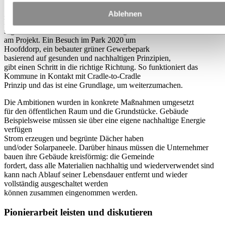
„Die Frage war nur: Was bedeutet kreisförmig?
Ablehnen
Dafür gibt es hundert verschiedene Definitionen.“
sagt Gaasbeek Janzen, der von Anfang an dabei war
am Projekt. Ein Besuch im Park 2020 um
Hoofddorp, ein bebauter grüner Gewerbepark
basierend auf gesunden und nachhaltigen Prinzipien,
gibt einen Schritt in die richtige Richtung. So funktioniert das
Kommune in Kontakt mit Cradle-to-Cradle
Prinzip und das ist eine Grundlage, um weiterzumachen.
Die Ambitionen wurden in konkrete Maßnahmen umgesetzt
für den öffentlichen Raum und die Grundstücke. Gebäude
Beispielsweise müssen sie über eine eigene nachhaltige Energie
verfügen
Strom erzeugen und begrünte Dächer haben
und/oder Solarpaneele. Darüber hinaus müssen die Unternehmer
bauen ihre Gebäude kreisförmig: die Gemeinde
fordert, dass alle Materialien nachhaltig und wiederverwendet sind
kann nach Ablauf seiner Lebensdauer entfernt und wieder
vollständig ausgeschaltet werden
können zusammen eingenommen werden.
Pionierarbeit leisten und diskutieren