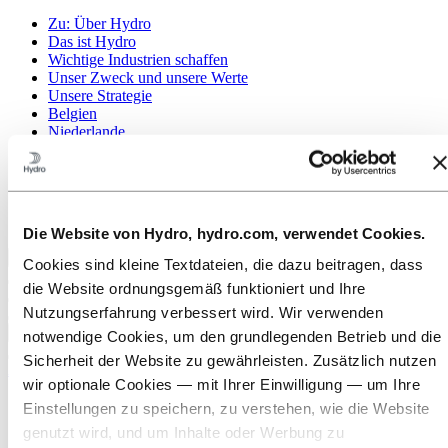
Zu:
Über Hydro
Das ist Hydro
Wichtige Industrien schaffen
Unser Zweck und unsere Werte
Unsere Strategie
Belgien
Niederlande
Luxemburg
Publications
Beschaffung
Sponsorships
Berichte von Hydro
Die Website von Hydro, hydro.com, verwendet Cookies.
Zurück zum Hauptmenü
Cookies sind kleine Textdateien, die dazu beitragen, dass
die Website ordnungsgemäß funktioniert und Ihre
Nutzungserfahrung verbessert wird. Wir verwenden
Schließen
notwendige Cookies, um den grundlegenden Betrieb und die
Sicherheit der Website zu gewährleisten. Zusätzlich nutzen
Aluminium
wir optionale Cookies — mit Ihrer Einwilligung — um Ihre
Produkte
Einstellungen zu speichern, zu verstehen, wie die Website
Branchen, in denen wir tätig sind
genutzt wird, und um Inhalte oder Werbung zu
Über Aluminium