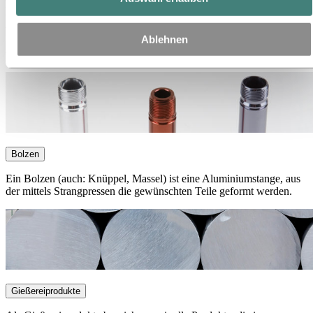
harte, robuste Schutzschicht verbessert die Korrosionsbeständigkeit
und Verschleißfestigkeit des Endprodukts. Die Oberflächenhärte
von Aluminiumoxid wird nur noch von Diamanten übertroffen. Das
Ablehnen
Aluminium selbst ist jedoch porös und kann daher eingefärbt,
versiegelt oder weiteren Veredelungsschritten unterzogen werden.
Bolzen
Ein Bolzen (auch: Knüppel, Massel) ist eine Aluminiumstange, aus
der mittels Strangpressen die gewünschten Teile geformt werden.
Gießereiprodukte