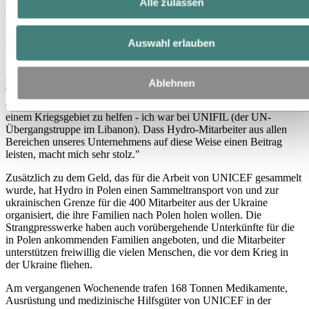
Alle zulassen
Aasheim.
Die Mitarbeiter wurden aufgefordert, den Gegenwert einer Stunde
Auswahl erlauben
ihres Gehalts zu spenden, um die humanitäre Arbeit zu unterstützen.
"Die Reaktion unserer Kollegen zeigt, wie wir gemeinsam und
solidarisch mit Menschen in Not zusammenarbeiten können", sagt
Ablehnen
Tor Egil Skulstad, leitender Arbeitnehmervertreter und Vorsitzender
des EBR von Hydro. "Ich weiß, wie wichtig es ist, Menschen in
einem Kriegsgebiet zu helfen - ich war bei UNIFIL (der UN-
Übergangstruppe im Libanon). Dass Hydro-Mitarbeiter aus allen
Bereichen unseres Unternehmens auf diese Weise einen Beitrag
leisten, macht mich sehr stolz."
Zusätzlich zu dem Geld, das für die Arbeit von UNICEF gesammelt
wurde, hat Hydro in Polen einen Sammeltransport von und zur
ukrainischen Grenze für die 400 Mitarbeiter aus der Ukraine
organisiert, die ihre Familien nach Polen holen wollen. Die
Strangpresswerke haben auch vorübergehende Unterkünfte für die
in Polen ankommenden Familien angeboten, und die Mitarbeiter
unterstützen freiwillig die vielen Menschen, die vor dem Krieg in
der Ukraine fliehen.
Am vergangenen Wochenende trafen 168 Tonnen Medikamente,
Ausrüstung und medizinische Hilfsgüter von UNICEF in der