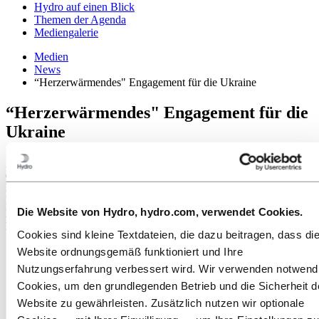
Hydro auf einen Blick
Themen der Agenda
Mediengalerie
Medien
News
“Herzerwärmendes" Engagement für die Ukraine
“Herzerwärmendes" Engagement für die
Ukraine
„Die Bemühungen unserer Mitarbeiter, UNICEF bei der Hilfe für
die notleidenden Menschen in der Ukraine und in den
Nachbarländern zu unterstützen, sind sehr bewegend", sagt
President & CEO Hilde Merete Aasheim. UNICEF erhält von
Die Website von Hydro, hydro.com, verwendet Cookies.
Hydro 10 Millionen NOK zur Unterstützung von Familien und
Kindern, die vom Krieg in der Ukraine betroffen sind.
Cookies sind kleine Textdateien, die dazu beitragen, dass di
Website ordnungsgemäß funktioniert und Ihre
Nutzungserfahrung verbessert wird. Wir verwenden notwend
Cookies, um den grundlegenden Betrieb und die Sicherheit d
Website zu gewährleisten. Zusätzlich nutzen wir optionale