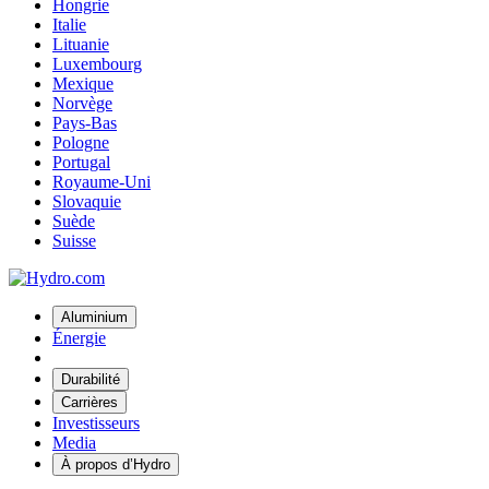
Hongrie
Italie
Lituanie
Luxembourg
Mexique
Norvège
Pays-Bas
Pologne
Portugal
Royaume-Uni
Slovaquie
Suède
Suisse
Aluminium
Énergie
Durabilité
Carrières
Investisseurs
Media
À propos d’Hydro