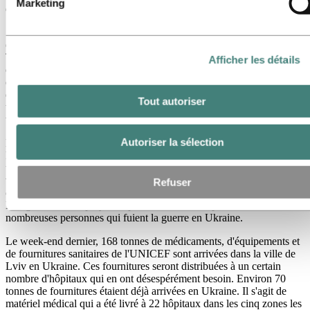
Marketing
de leur salaire pour soutenir l'action humanitaire.
"La réponse de nos collègues démontre que nous pouvons travailler
ensemble en solidarité avec les personnes dans le besoin", déclare
Tor Egil Skulstad, représentant principal des employés et dirigeant
Afficher les détails
du CEE d'Hydro. "Je sais combien il est important d'aider les gens
dans une zone de guerre - j'étais dans la FINUL (Force intérimaire
des Nations unies au Liban). Le fait que les employés d'Hydro de
Tout autoriser
tous nos sites de production contribuent de cette manière me rend
très fier."
Autoriser la sélection
En plus de l'argent collecté pour les efforts de l'UNICEF, Hydro en
Pologne a organisé un transport collectif vers et depuis la frontière
ukrainienne pour les 400 employés ukrainiens qui souhaitent faire
venir leur famille en Pologne. Les usines d'extrusion ont également
Refuser
offert un hébergement temporaire aux familles qui arrivent en
Pologne, et les employés se portent volontaires pour aider les
nombreuses personnes qui fuient la guerre en Ukraine.
Le week-end dernier, 168 tonnes de médicaments, d'équipements et
de fournitures sanitaires de l'UNICEF sont arrivées dans la ville de
Lviv en Ukraine. Ces fournitures seront distribuées à un certain
nombre d'hôpitaux qui en ont désespérément besoin. Environ 70
tonnes de fournitures étaient déjà arrivées en Ukraine. Il s'agit de
matériel médical qui a été livré à 22 hôpitaux dans les cinq zones les