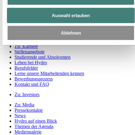
Zu:
Nachhaltigkeit
Unser Ansatz
Auswahl erlauben
Nachhaltigkeitsberichterstattung
Roadmap zur Klimaneutralität
Tätigkeit im brasilianischen Amazonasgebiet
Ablehnen
Ansprechpartner für Nachhaltigkeit
Zu:
Karriere
Stellenangebote
Studierende und Absolventen
Leben bei Hydro
Berufsfelder
Lerne unsere Mitarbeitenden kennen
Bewerbungsprozess
Kontakt und FAQ
Zu:
Investors
Zu:
Media
Pressekontakte
News
Hydro auf einen Blick
Themen der Agenda
Mediengalerie