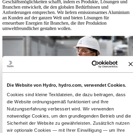
Geschäftsmöglichkeiten schafft, indem es Produkte, Lösungen und
Branchen entwickelt, die den globalen Bedürfnissen und
Anforderungen entsprechen. Wir liefern emissionsarmes Aluminium
an Kunden auf der ganzen Welt und bieten Lösungen für
erneuerbare Energien für Branchen, die ihre Produktion
umweltfreundlicher gestalten wollen.
Die Website von Hydro, hydro.com, verwendet Cookies.
Cookies sind kleine Textdateien, die dazu beitragen, dass
die Website ordnungsgemäß funktioniert und Ihre
Medien
Nutzungserfahrung verbessert wird. Wir verwenden
Egal ob Pressemitteilungen, Fotos, Storys, Fakten und Zahlen: Hier
notwendige Cookies, um den grundlegenden Betrieb und die
finden Sie alles, was Sie brauchen.
Sicherheit der Website zu gewährleisten. Zusätzlich nutzen
wir optionale Cookies — mit Ihrer Einwilligung — um Ihre