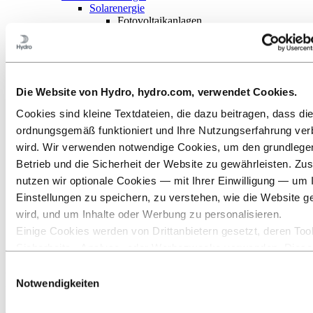
Solarenergie
Fotovoltaikanlagen
Solarthermie
Wind
Erdwärme
Wärmemanagement
Öl und Gas
Die Website von Hydro, hydro.com, verwendet Cookies.
Industriedesign
Infrastruktur
Cookies sind kleine Textdateien, die dazu beitragen, dass di
Elektronik
ordnungsgemäß funktioniert und Ihre Nutzungserfahrung ver
Allgemeiner Maschinenbau
Über Aluminium
wird. Wir verwenden notwendige Cookies, um den grundleg
Innovationen, Forschung und Entwicklung
Betrieb und die Sicherheit der Website zu gewährleisten. Zus
ALUMINIUM 2026
nutzen wir optionale Cookies — mit Ihrer Einwilligung — um 
Aluminium
Einstellungen zu speichern, zu verstehen, wie die Website g
Branchen, in denen wir tätig sind
wird, und um Inhalte oder Werbung zu personalisieren.
Sonne und Energie
Einige Cookies werden von Drittanbietern gesetzt, deren Tool
Solarenergie
Fotovoltaikanlagen
Sicherheits‑, Analyse‑ oder Werbezwecke verwenden. Diese
Drittanbieter können die Informationen, die sie über Ihre Nut
Einwilligungsauswahl
Fotovoltaik-Lösungen mit
unserer Website sammeln, mit anderen Daten kombinieren, d
Notwendigkeiten
ihnen bereitgestellt haben oder die sie über Ihre Nutzung ihr
Aluminium