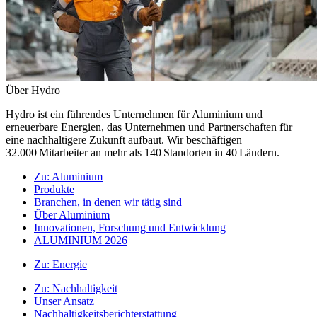
Über Hydro
Hydro ist ein führendes Unternehmen für Aluminium und
erneuerbare Energien, das Unternehmen und Partnerschaften für
eine nachhaltigere Zukunft aufbaut. Wir beschäftigen
32.000 Mitarbeiter an mehr als 140 Standorten in 40 Ländern.
Zu:
Aluminium
Produkte
Branchen, in denen wir tätig sind
Über Aluminium
Innovationen, Forschung und Entwicklung
ALUMINIUM 2026
Zu:
Energie
Zu:
Nachhaltigkeit
Unser Ansatz
Nachhaltigkeitsberichterstattung