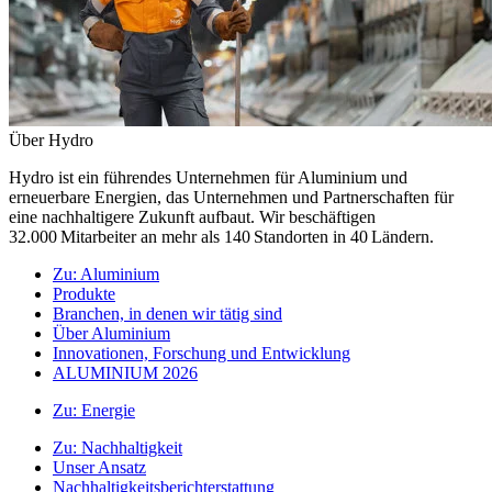
Über Hydro
Hydro ist ein führendes Unternehmen für Aluminium und
erneuerbare Energien, das Unternehmen und Partnerschaften für
eine nachhaltigere Zukunft aufbaut. Wir beschäftigen
32.000 Mitarbeiter an mehr als 140 Standorten in 40 Ländern.
Zu:
Aluminium
Produkte
Branchen, in denen wir tätig sind
Über Aluminium
Innovationen, Forschung und Entwicklung
ALUMINIUM 2026
Zu:
Energie
Zu:
Nachhaltigkeit
Unser Ansatz
Nachhaltigkeitsberichterstattung