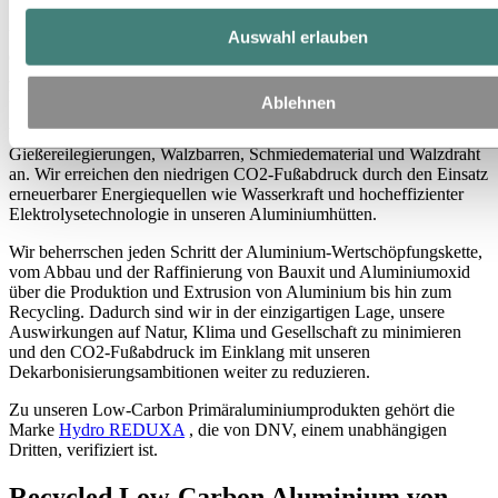
Unser Sortiment an Low-Carbon Primäraluminium hat garantiert
Auswahl erlauben
einen maximalen CO2-Fußabdruck von 4 kg CO2e pro kg
Aluminium erzeugt – ungefähr ein Viertel des globalen
Durchschnitts.
Ablehnen
Wir bieten Low-Carbon Strangpressprofile, Pressbolzen,
Gießereilegierungen, Walzbarren, Schmiedematerial und Walzdraht
an. Wir erreichen den niedrigen CO2-Fußabdruck durch den Einsatz
erneuerbarer Energiequellen wie Wasserkraft und hocheffizienter
Elektrolysetechnologie in unseren Aluminiumhütten.
Wir beherrschen jeden Schritt der Aluminium-Wertschöpfungskette,
vom Abbau und der Raffinierung von Bauxit und Aluminiumoxid
über die Produktion und Extrusion von Aluminium bis hin zum
Recycling. Dadurch sind wir in der einzigartigen Lage, unsere
Auswirkungen auf Natur, Klima und Gesellschaft zu minimieren
und den CO2-Fußabdruck im Einklang mit unseren
Dekarbonisierungsambitionen weiter zu reduzieren.
Zu unseren Low-Carbon Primäraluminiumprodukten gehört die
Marke
Hydro REDUXA
, die von DNV, einem unabhängigen
Dritten, verifiziert ist.
Recycled Low-Carbon Aluminium von