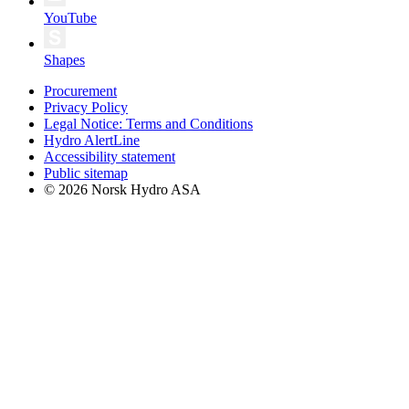
YouTube
Shapes
Procurement
Privacy Policy
Legal Notice: Terms and Conditions
Hydro AlertLine
Accessibility statement
Public sitemap
© 2026 Norsk Hydro ASA