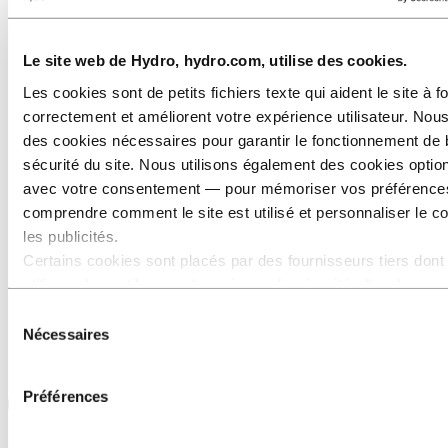
Le site web de Hydro, hydro.com, utilise des cookies.
Les cookies sont de petits fichiers texte qui aident le site à f
correctement et améliorent votre expérience utilisateur. Nous
des cookies nécessaires pour garantir le fonctionnement de 
sécurité du site. Nous utilisons également des cookies opti
avec votre consentement — pour mémoriser vos préférence
comprendre comment le site est utilisé et personnaliser le c
les publicités.
Certains cookies sont placés par des fournisseurs tiers dont
utilisons les outils pour des raisons de sécurité, d’analyse o
publicité. Ces tiers peuvent combiner les informations collec
Sélection
de votre utilisation de notre site avec d’autres données que 
Nécessaires
du
avez fournies ou qu’ils ont collectées lors de votre utilisation
consentement
services. Le tiers indiqué comme responsable d’un cookie tie
Préférences
Responsable du traitement des données personnelles collec
les cookies correspondants. Vous pouvez consulter ces tiers