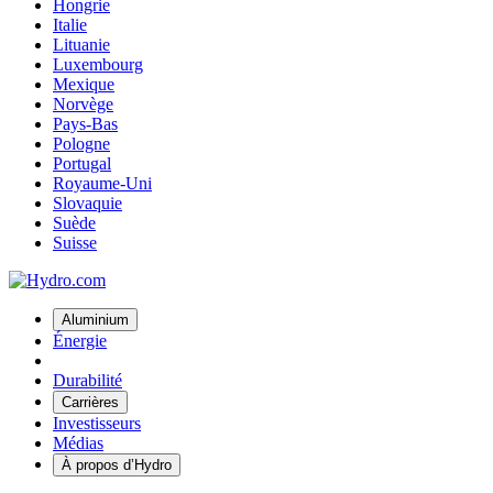
Hongrie
Italie
Lituanie
Luxembourg
Mexique
Norvège
Pays-Bas
Pologne
Portugal
Royaume-Uni
Slovaquie
Suède
Suisse
Aluminium
Énergie
Durabilité
Carrières
Investisseurs
Médias
À propos d’Hydro