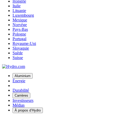
Hongrie
Italie
Lituanie
Luxembourg
Mexique
Norvège
Pays-Bas
Pologne
Portugal
Royaume-Uni
Slovaquie
Suède
Suisse
Aluminium
Énergie
Durabilité
Carrières
Investisseurs
Médias
À propos d’Hydro