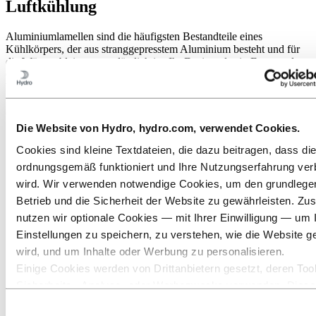
Luftkühlung
Aluminiumlamellen sind die häufigsten Bestandteile eines
Kühlkörpers, der aus stranggepresstem Aluminium besteht und für
die Wärmeableitung unerlässlich ist. Ihr Design, das in Form und
Größe variiert, zielt darauf ab, die Oberfläche zu maximieren,
Wärme von der Quelle aufzunehmen, sie gleichmäßig zu verteilen
und sie durch natürliche oder erzwungene Konvektion effizient an
die Umgebung abzugeben.
Die Website von Hydro, hydro.com, verwendet Cookies.
Cookies sind kleine Textdateien, die dazu beitragen, dass di
ordnungsgemäß funktioniert und Ihre Nutzungserfahrung ver
wird. Wir verwenden notwendige Cookies, um den grundleg
Betrieb und die Sicherheit der Website zu gewährleisten. Zus
nutzen wir optionale Cookies — mit Ihrer Einwilligung — um 
Beispiel-Kühlkörper mit einem Zungenverhältnis von
Einstellungen zu speichern, zu verstehen, wie die Website g
17:1 bzw. 20:1.
wird, und um Inhalte oder Werbung zu personalisieren.
Einige Cookies werden von Drittanbietern gesetzt, deren Tool
Sicherheits‑, Analyse‑ oder Werbezwecke verwenden. Diese
Drittanbieter können die Informationen, die sie über Ihre Nut
Einwilligungsauswahl