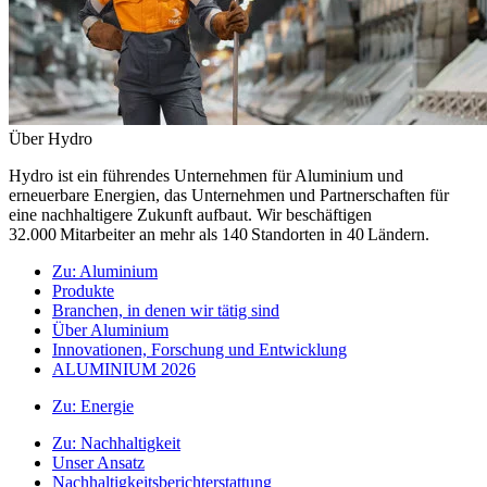
Über Hydro
Hydro ist ein führendes Unternehmen für Aluminium und
erneuerbare Energien, das Unternehmen und Partnerschaften für
eine nachhaltigere Zukunft aufbaut. Wir beschäftigen
32.000 Mitarbeiter an mehr als 140 Standorten in 40 Ländern.
Zu:
Aluminium
Produkte
Branchen, in denen wir tätig sind
Über Aluminium
Innovationen, Forschung und Entwicklung
ALUMINIUM 2026
Zu:
Energie
Zu:
Nachhaltigkeit
Unser Ansatz
Nachhaltigkeitsberichterstattung