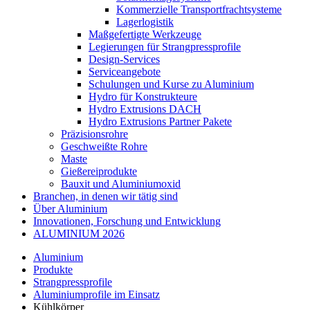
Kommerzielle Transportfrachtsysteme
Lagerlogistik
Maßgefertigte Werkzeuge
Legierungen für Strangpressprofile
Design-Services
Serviceangebote
Schulungen und Kurse zu Aluminium
Hydro für Konstrukteure
Hydro Extrusions DACH
Hydro Extrusions Partner Pakete
Präzisionsrohre
Geschweißte Rohre
Maste
Gießereiprodukte
Bauxit und Aluminiumoxid
Branchen, in denen wir tätig sind
Über Aluminium
Innovationen, Forschung und Entwicklung
ALUMINIUM 2026
Aluminium
Produkte
Strangpressprofile
Aluminiumprofile im Einsatz
Kühlkörper