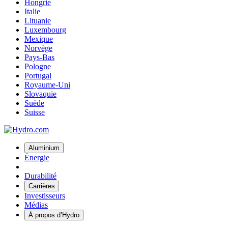
Hongrie
Italie
Lituanie
Luxembourg
Mexique
Norvège
Pays-Bas
Pologne
Portugal
Royaume-Uni
Slovaquie
Suède
Suisse
Aluminium
Énergie
Durabilité
Carrières
Investisseurs
Médias
À propos d’Hydro