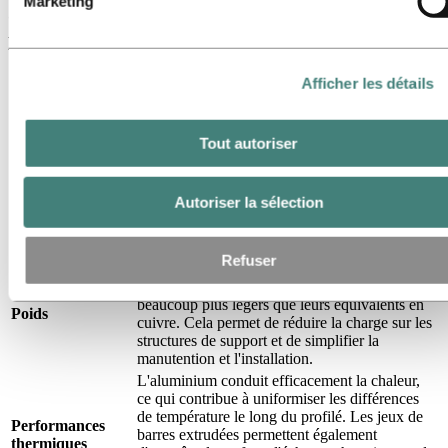
Marketing
Conducteurs en aluminium ou en cuivre :
principaux compromis
Point à évaluer
Éléments à prendre en compte
Afficher les détails
À volume égal, l'aluminium est moins
conducteur que le cuivre ; par conséquent, un
jeu de barre en aluminium nécessite
Tout autoriser
généralement une section plus importante pour
Dimensionnement
une même intensité nominale. Il convient de
électrique
vérifier ce point dès le début des installations
Autoriser la sélection
dans les armoires, les appareillages de
commutation et les coffrets où l'espace est
limité.
Refuser
Même avec une section plus importante, les
conducteurs en aluminium sont généralement
beaucoup plus légers que leurs équivalents en
Poids
cuivre. Cela permet de réduire la charge sur les
structures de support et de simplifier la
manutention et l'installation.
L'aluminium conduit efficacement la chaleur,
ce qui contribue à uniformiser les différences
de température le long du profilé. Les jeux de
Performances
barres extrudées permettent également
thermiques