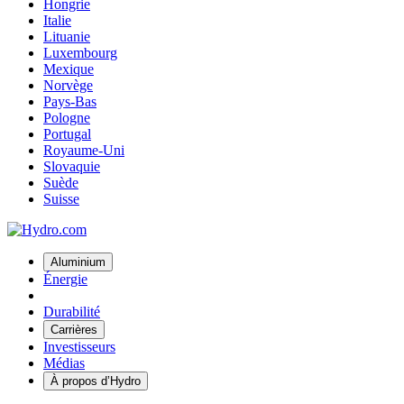
Hongrie
Italie
Lituanie
Luxembourg
Mexique
Norvège
Pays-Bas
Pologne
Portugal
Royaume-Uni
Slovaquie
Suède
Suisse
Aluminium
Énergie
Durabilité
Carrières
Investisseurs
Médias
À propos d’Hydro