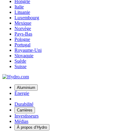
Hongrie
Italie
Lituanie
Luxembourg
Mexique
Norvège
Pays-Bas
Pologne
Portugal
Royaume-Uni
Slovaquie
Suède
Suisse
Aluminium
Énergie
Durabilité
Carrières
Investisseurs
Médias
À propos d’Hydro