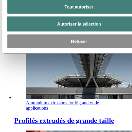
Profilés en aluminium extrudé pour
Tout autoriser
trains modernes
Autoriser la sélection
Refuser
Aluminium extrusions for big and wide
applications
Profilés extrudés de grande taille