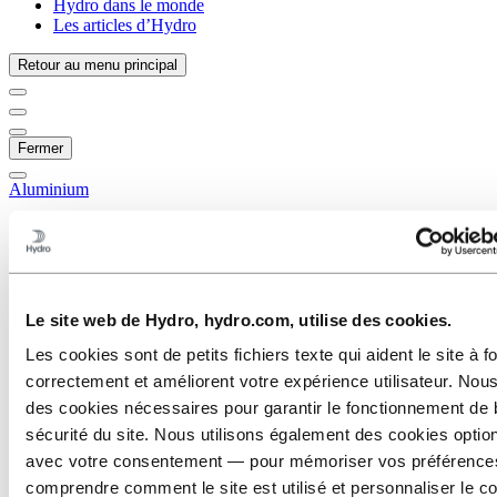
Hydro dans le monde
Les articles d’Hydro
Retour au menu principal
Fermer
Aluminium
Produits
Nous sommes au service des industries
Automobile
Bâtiment & Construction
Maritime & Offshore
Le site web de Hydro, hydro.com, utilise des cookies.
Transports
CVC
Les cookies sont de petits fichiers texte qui aident le site à f
Solaire et énergie
correctement et améliorent votre expérience utilisateur. Nous
Solaire
Éolien
des cookies nécessaires pour garantir le fonctionnement de 
Géothermie
sécurité du site. Nous utilisons également des cookies opti
Gestion thermique
avec votre consentement — pour mémoriser vos préférence
Pétrole et gaz
Design industriel
comprendre comment le site est utilisé et personnaliser le c