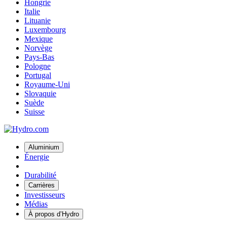
Hongrie
Italie
Lituanie
Luxembourg
Mexique
Norvège
Pays-Bas
Pologne
Portugal
Royaume-Uni
Slovaquie
Suède
Suisse
Aluminium
Énergie
Durabilité
Carrières
Investisseurs
Médias
À propos d’Hydro