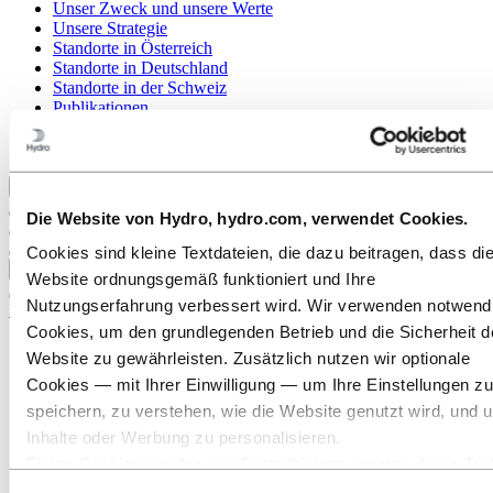
Unser Zweck und unsere Werte
Unsere Strategie
Standorte in Österreich
Standorte in Deutschland
Standorte in der Schweiz
Publikationen
Beschaffung
Berichte von Hydro
Zurück zum Hauptmenü
Die Website von Hydro, hydro.com, verwendet Cookies.
Cookies sind kleine Textdateien, die dazu beitragen, dass di
Schließen
Website ordnungsgemäß funktioniert und Ihre
Nutzungserfahrung verbessert wird. Wir verwenden notwend
Karriere
Cookies, um den grundlegenden Betrieb und die Sicherheit d
Offene Stellen
Website zu gewährleisten. Zusätzlich nutzen wir optionale
Ausbildung bei Hydro
Cookies — mit Ihrer Einwilligung — um Ihre Einstellungen zu
Studierende und Absolventen
Arbeiten bei Hydro
speichern, zu verstehen, wie die Website genutzt wird, und 
Karrierebereiche
Inhalte oder Werbung zu personalisieren.
Kommunikation
Einige Cookies werden von Drittanbietern gesetzt, deren Too
Ingenieurwesen
Finanz- und Rechnungswesen
wir für Sicherheits‑, Analyse‑ oder Werbezwecke verwenden