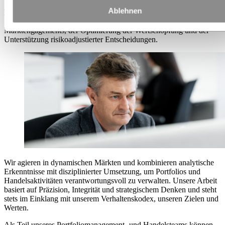
Ablehnen
Portfoliomanagement und Handel mit Hydro spielen eine
Schlüsselrolle bei der Verwaltung des finanziellen und physischen
Marktengagements, der Optimierung der Wertschöpfung und der
Unterstützung risikoadjustierter Entscheidungen.
Wir agieren in dynamischen Märkten und kombinieren analytische
Erkenntnisse mit disziplinierter Umsetzung, um Portfolios und
Handelsaktivitäten verantwortungsvoll zu verwalten. Unsere Arbeit
basiert auf Präzision, Integrität und strategischem Denken und steht
stets im Einklang mit unserem Verhaltenskodex, unseren Zielen und
Werten.
Als Teil unseres Portfoliomanagement- und Handelsteams können