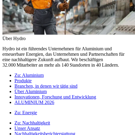
Über Hydro
Hydro ist ein führendes Unternehmen für Aluminium und
erneuerbare Energien, das Unternehmen und Partnerschaften für
eine nachhaltigere Zukunft aufbaut. Wir beschäftigen
32.000 Mitarbeiter an mehr als 140 Standorten in 40 Ländern.
Zu:
Aluminium
Produkte
Branchen, in denen wir tätig sind
Über Aluminium
Innovationen, Forschung und Entwicklung
ALUMINIUM 2026
Zu:
Energie
Zu:
Nachhaltigkeit
Unser Ansatz
Nachhaltigkeitsberichterstattung