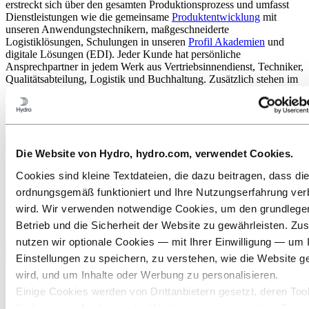
erstreckt sich über den gesamten Produktionsprozess und umfasst
Dienstleistungen wie die gemeinsame
Produktentwicklung
mit
unseren Anwendungstechnikern, maßgeschneiderte
Logistiklösungen, Schulungen in unseren
Profil Akademien
und
digitale Lösungen (EDI). Jeder Kunde hat persönliche
Ansprechpartner in jedem Werk aus Vertriebsinnendienst, Techniker,
Qualitätsabteilung, Logistik und Buchhaltung. Zusätzlich stehen im
Außendienst Sales Manager und Anwendungstechniker zur
Verfügung. Die Kompetenz unserer Mitarbeiterinnen und
Mitarbeiter ist ein absoluter Mehrwert für unsere Kunden.
Hoher Hydro-Qualitätsstandard
Die Website von Hydro, hydro.com, verwendet Cookies.
Unser Ziel ist eine termingerechte, fehlerfreie und
Cookies sind kleine Textdateien, die dazu beitragen, dass di
spezifikationsgerechte Lieferung mit möglichst kurzer Vorlaufzeit.
Immer. Hydro nutzt hauseigene QMS- und Testeinrichtungen und
ordnungsgemäß funktioniert und Ihre Nutzungserfahrung ver
verfügt über ein
europaweites Standortnetzwerk
, um die Versorgung
wird. Wir verwenden notwendige Cookies, um den grundleg
sicherzustellen. Wir bieten immer branchenführenden Service und
Betrieb und die Sicherheit der Website zu gewährleisten. Zus
schaffen Transparenz durch Zertifizierungen und Dokumentation.
nutzen wir optionale Cookies — mit Ihrer Einwilligung — um 
Hydro EcoVadis-Rating
Einstellungen zu speichern, zu verstehen, wie die Website g
wird, und um Inhalte oder Werbung zu personalisieren.
Kunden profitieren von der Transparenz des
EcoVadis-Ratings
,
einer verlässlichen und auf Fakten basierenden Online-Plattform, die
Einige Cookies werden von Drittanbietern gesetzt, deren Tool
Nachhaltigkeitsbewertungen für Lieferanten bereitstellt. Dies
Sicherheits‑, Analyse‑ oder Werbezwecke verwenden. Diese