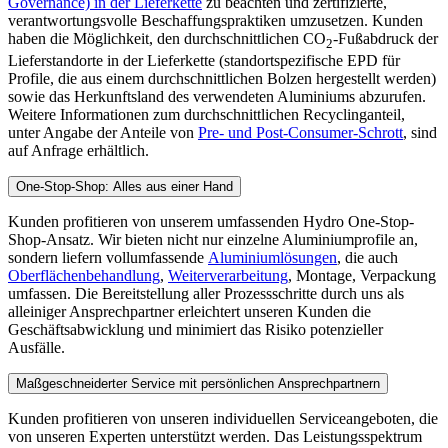
Governance) in der Lieferkette
zu beachten und zertifizierte,
verantwortungsvolle Beschaffungspraktiken umzusetzen. Kunden
haben die Möglichkeit, den durchschnittlichen CO
-Fußabdruck der
2
Lieferstandorte in der Lieferkette (standortspezifische EPD für
Profile, die aus einem durchschnittlichen Bolzen hergestellt werden)
sowie das Herkunftsland des verwendeten Aluminiums abzurufen.
Weitere Informationen zum durchschnittlichen Recyclinganteil,
unter Angabe der Anteile von
Pre- und Post-Consumer-Schrott
, sind
auf Anfrage erhältlich.
One-Stop-Shop: Alles aus einer Hand
Kunden profitieren von unserem umfassenden Hydro One-Stop-
Shop-Ansatz. Wir bieten nicht nur einzelne Aluminiumprofile an,
sondern liefern vollumfassende
Aluminiumlösungen
, die auch
Oberflächenbehandlung
,
Weiterverarbeitung
, Montage, Verpackung
umfassen. Die Bereitstellung aller Prozessschritte durch uns als
alleiniger Ansprechpartner erleichtert unseren Kunden die
Geschäftsabwicklung und minimiert das Risiko potenzieller
Ausfälle.
Maßgeschneiderter Service mit persönlichen Ansprechpartnern
Kunden profitieren von unseren individuellen Serviceangeboten, die
von unseren Experten unterstützt werden. Das Leistungsspektrum