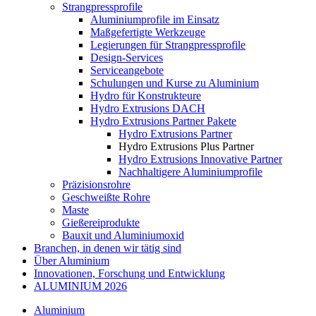
Strangpressprofile
Aluminiumprofile im Einsatz
Maßgefertigte Werkzeuge
Legierungen für Strangpressprofile
Design-Services
Serviceangebote
Schulungen und Kurse zu Aluminium
Hydro für Konstrukteure
Hydro Extrusions DACH
Hydro Extrusions Partner Pakete
Hydro Extrusions Partner
Hydro Extrusions Plus Partner
Hydro Extrusions Innovative Partner
Nachhaltigere Aluminiumprofile
Präzisionsrohre
Geschweißte Rohre
Maste
Gießereiprodukte
Bauxit und Aluminiumoxid
Branchen, in denen wir tätig sind
Über Aluminium
Innovationen, Forschung und Entwicklung
ALUMINIUM 2026
Aluminium