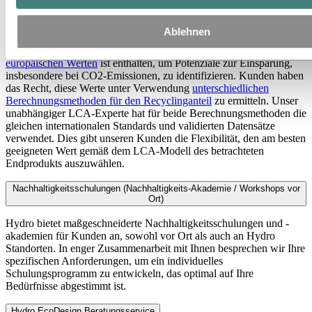
eine präzise Bewertung des für die Herstellung des Kundenauftrags
verwendeten Aluminiums sowie der Wertschöpfungsschritte der
gelieferten Produkte. Dies beinhaltet Aspekte wie Energieverbrauch,
Ablehnen
Produktionsprozesse, Oberflächenbehandlung, Verpackung und
Transport (
Scope 1-3
). Ein Vergleich mit durchschnittlichen
europäischen Werten
ist enthalten, um Potenziale zur Einsparung,
insbesondere bei CO2-Emissionen, zu identifizieren. Kunden haben
das Recht, diese Werte unter Verwendung
unterschiedlichen
Berechnungsmethoden für den Recyclinganteil
zu ermitteln. Unser
unabhängiger LCA-Experte hat für beide Berechnungsmethoden die
gleichen internationalen Standards und validierten Datensätze
verwendet. Dies gibt unseren Kunden die Flexibilität, den am besten
geeigneten Wert gemäß dem LCA-Modell des betrachteten
Endprodukts auszuwählen.
Nachhaltigkeitsschulungen (Nachhaltigkeits-Akademie / Workshops vor
Ort)
Hydro bietet maßgeschneiderte Nachhaltigkeitsschulungen und -
akademien für Kunden an, sowohl vor Ort als auch an Hydro
Standorten. In enger Zusammenarbeit mit Ihnen besprechen wir Ihre
spezifischen Anforderungen, um ein individuelles
Schulungsprogramm zu entwickeln, das optimal auf Ihre
Bedürfnisse abgestimmt ist.
Hydro EcoDesign Beratungsservice