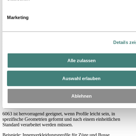
Drittanbieter es sich handelt.
Elektrische Gehäuse und Leiterprofile
Marketing
Aufgrund seiner Oberflächenkonsistenz und
Korrosionsbeständigkeit ist 6063 eine praktische Wahl für Profile,
die in der elektrischen Infrastruktur eingesetzt werden.
Beispiele: Gehäuse, Stromschienengehäuse und elektrische
Details ze
Kabelkanalprofile
Zylinder und Präzisionsrohre
Alle zulassen
Extrudierbarkeit und Maßhaltigkeit machen 6063 gut geeignet für
Rohrprofile.
Auswahl erlauben
Beispiele: Zylinderrohre, Hydraulikgehäuse und
Präzisionsstrukturrohre
Ablehnen
Transportinterieurs
6063 ist hervorragend geeignet, wenn Profile leicht sein, in
spezifische Geometrien geformt und nach einem einheitlichen
Standard verarbeitet werden müssen.
Beispiele: Innenverkleidungsprofile für Züge und Busse,