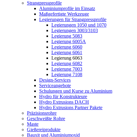
Strangpressprofile
Aluminiumprofile im Einsatz
Maßgefertigte Werkzeuge
Legierungen für Strangpressprofile
Legierungen 1050 und 1070
Legierungen 3003/3103
Legierung 5083
Legierung 6005A
Legierung 6060
Legierung 6061
Legierung 6063
Legierung 6082
Legierung 7003
Legierung 7108
Design-Services
Serviceangebote
Schulungen und Kurse zu Aluminium
Hydro für Konstrukteure
Hydro Extrusions DACH
Hydro Extrusions Partner Pakete
Präzisionsrohre
Geschweißte Rohre
Maste
Gießereiprodukte
Bauxit und Aluminiumoxid