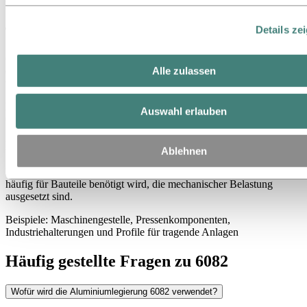
Komponenten der öffentlichen Infrastruktur
Details ze
Transport- und Anhängerprofile
6082 findet breite Anwendung im Transportsektor, wo Profile über
Alle zulassen
einen längeren Zeitraum hinweg zuverlässig erhebliche Lasten
tragen müssen.
Beispiele: Seitenwände von Anhängern, Bodenprofile von Lkw,
Auswahl erlauben
Containerrahmen und Fahrzeugstrukturbauteile
Industriemaschinen und -ausrüstung
Ablehnen
Es handelt sich um eine robuste, gut bearbeitbare Legierung, die
häufig für Bauteile benötigt wird, die mechanischer Belastung
ausgesetzt sind.
Beispiele: Maschinengestelle, Pressenkomponenten,
Industriehalterungen und Profile für tragende Anlagen
Häufig gestellte Fragen zu 6082
Wofür wird die Aluminiumlegierung 6082 verwendet?