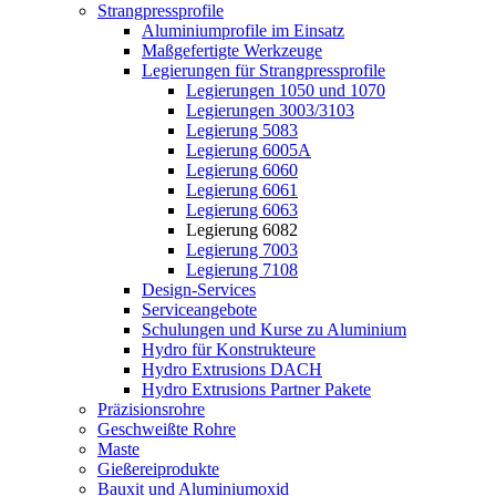
Strangpressprofile
Aluminiumprofile im Einsatz
Maßgefertigte Werkzeuge
Legierungen für Strangpressprofile
Legierungen 1050 und 1070
Legierungen 3003/3103
Legierung 5083
Legierung 6005A
Legierung 6060
Legierung 6061
Legierung 6063
Legierung 6082
Legierung 7003
Legierung 7108
Design-Services
Serviceangebote
Schulungen und Kurse zu Aluminium
Hydro für Konstrukteure
Hydro Extrusions DACH
Hydro Extrusions Partner Pakete
Präzisionsrohre
Geschweißte Rohre
Maste
Gießereiprodukte
Bauxit und Aluminiumoxid