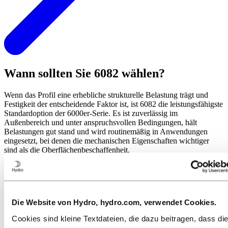
Wann sollten Sie 6082 wählen?
Wenn das Profil eine erhebliche strukturelle Belastung trägt und
Festigkeit der entscheidende Faktor ist, ist 6082 die leistungsfähigste
Standardoption der 6000er-Serie. Es ist zuverlässig im
Außenbereich und unter anspruchsvollen Bedingungen, hält
Belastungen gut stand und wird routinemäßig in Anwendungen
eingesetzt, bei denen die mechanischen Eigenschaften wichtiger
sind als die Oberflächenbeschaffenheit.
6082 bietet gegenüber Legierungen wie 6061 eine höhere Festigkeit
– 6061 lässt sich jedoch leichter schweißen und besser bearbeiten.
Daher ist ein Vergleich mit 6061 sinnvoll, wenn das Profil in eine
Schweißkonstruktion integriert werden soll oder umfangreiche
Die Website von Hydro, hydro.com, verwendet Cookies.
Nachbearbeitungen erfordert. Bei Profilen, bei denen Aussehen und
Anodisierungsqualität im Vordergrund stehen, sind 6060 oder 6063
Cookies sind kleine Textdateien, die dazu beitragen, dass di
die geeigneteren Alternativen.