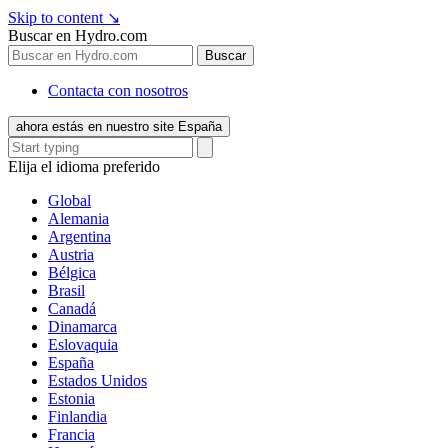
Skip to content
↘
Buscar en Hydro.com
Buscar
Contacta con nosotros
ahora estás en nuestro site España
Elija el idioma preferido
Global
Alemania
Argentina
Austria
Bélgica
Brasil
Canadá
Dinamarca
Eslovaquia
España
Estados Unidos
Estonia
Finlandia
Francia