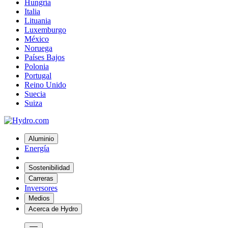
Hungría
Italia
Lituania
Luxemburgo
México
Noruega
Países Bajos
Polonia
Portugal
Reino Unido
Suecia
Suiza
Aluminio
Energía
Sostenibilidad
Carreras
Inversores
Medios
Acerca de Hydro