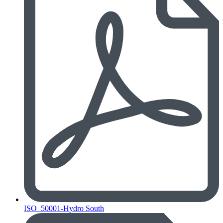
ISO_50001-Hydro South