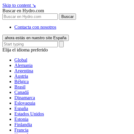
Skip to content
↘
Buscar en Hydro.com
Buscar
Contacta con nosotros
ahora estás en nuestro site España
Elija el idioma preferido
Global
Alemania
Argentina
Austria
Bélgica
Brasil
Canadá
Dinamarca
Eslovaquia
España
Estados Unidos
Estonia
Finlandia
Francia