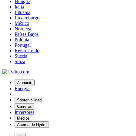
Hungría
Italia
Lituania
Luxemburgo
México
Noruega
Países Bajos
Polonia
Portugal
Reino Unido
Suecia
Suiza
Aluminio
Energía
Sostenibilidad
Carreras
Inversores
Medios
Acerca de Hydro