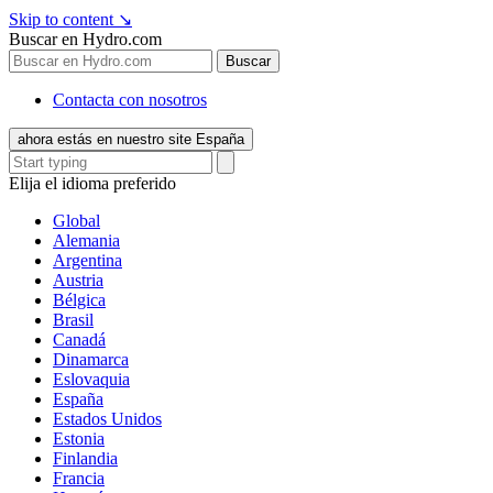
Skip to content
↘
Buscar en Hydro.com
Buscar
Contacta con nosotros
ahora estás en nuestro site España
Elija el idioma preferido
Global
Alemania
Argentina
Austria
Bélgica
Brasil
Canadá
Dinamarca
Eslovaquia
España
Estados Unidos
Estonia
Finlandia
Francia