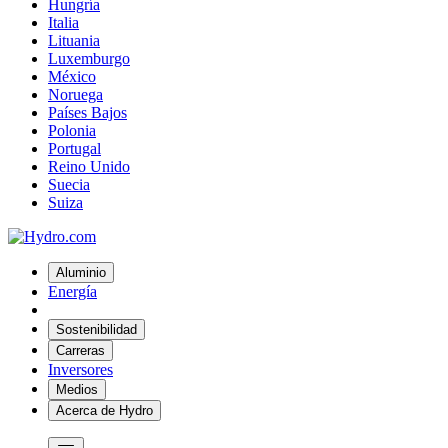
Hungría
Italia
Lituania
Luxemburgo
México
Noruega
Países Bajos
Polonia
Portugal
Reino Unido
Suecia
Suiza
Aluminio
Energía
Sostenibilidad
Carreras
Inversores
Medios
Acerca de Hydro