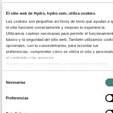
Servicios
Formación en aluminio
Hydro Extrusions Partnership
El sitio web de Hydro, hydro.com, utiliza cookies.
Hydro Extrusions Partner
Las cookies son pequeños archivos de texto que ayudan a 
Hydro Extrusions Plus Partner
Hydro Extrusions Innovative Partner
el sitio funcione correctamente y mejoran tu experiencia.
La sostenibilidad de un vistazo. Hydro
Utilizamos cookies necesarias para permitir el funcionamien
Extrusions Partnership
básico y la seguridad del sitio web. También utilizamos cook
Tubos de precisión
Tubos soldados
opcionales, con tu consentimiento, para recordar tus
Postes
preferencias, comprender cómo se utiliza el sitio y personali
Productos de fundición
el contenido o los anuncios.
Bauxita y alúmina
Industrias a las que servimos
Algunas cookies son colocadas por proveedores externos
Sobre el aluminio
cuyos servicios utilizamos para seguridad, análisis o publici
Innovación e I+D
Estos terceros pueden combinar la información recopilada de
Selección
Aluminio
uso de nuestro sitio con otra información que les hayas
Necesarias
de
Productos
proporcionado o que hayan recopilado a través de tu uso de
Perfiles extruidos
consentimiento
Hydro Extrusions Partnership
servicios. El tercero listado como responsable de una cooki
Preferencias
terceros es el Responsable del Tratamiento de los datos
Hydro Extrusions Partnership:
personales recopilados por cada una de sus cookies. Puede
consultar quiénes son estos terceros en la lista de cookies 