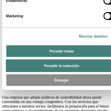
hacia un futuro más sostenible
Estadísticas
aparece más abajo.
La sostenibilidad será un factor cada vez más relevante en los
Márketing
próximos cinco a siete años, debido al cambio en el comportamiento
de los clientes. Además, el Pacto Verde Europeo exige una industria
sostenible. Por lo tanto, la adopción de la sostenibilidad afectará a
todas las empresas, lo que puede ser un viaje largo y desafiante. ¿Ya
Mostrar detalles
estás en camino?
Permitir todas
Permitir la selección
Denegar
Una empresa que adopte políticas de sostenibilidad ahora puede
convertirlas en una ventaja competitiva. Con los servicios que
ofrecemos a nuestros socios, facilitamos la preparación para el futuro
como empresa y el cumplimiento de las crecientes demandas legales