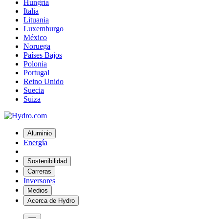
Hungría
Italia
Lituania
Luxemburgo
México
Noruega
Países Bajos
Polonia
Portugal
Reino Unido
Suecia
Suiza
Aluminio
Energía
Sostenibilidad
Carreras
Inversores
Medios
Acerca de Hydro