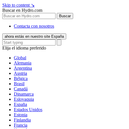
Skip to content
↘
Buscar en Hydro.com
Buscar
Contacta con nosotros
ahora estás en nuestro site España
Elija el idioma preferido
Global
Alemania
Argentina
Austria
Bélgica
Brasil
Canadá
Dinamarca
Eslovaquia
España
Estados Unidos
Estonia
Finlandia
Francia