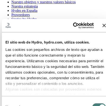
Nuestro objetivo y nuestros valores básicos
Nuestra estrategia
Hydro en España
Proveedores
Stories by Hydro
Clientes y socios
Volver al menú principal
El sitio web de Hydro, hydro.com, utiliza cookies.
Las cookies son pequeños archivos de texto que ayudan a
Cerrar
que el sitio funcione correctamente y mejoran tu
Aluminio
experiencia. Utilizamos cookies necesarias para permitir el
Productos
funcionamiento básico y la seguridad del sitio web. También
Industrias a las que servimos
utilizamos cookies opcionales, con tu consentimiento, para
Sobre el aluminio
recordar tus preferencias, comprender cómo se utiliza el
Por qué aluminio
Reciclaje de aluminio
sitio y personalizar el contenido o los anuncios.
¿Cómo se produce el aluminio?
Algunas cookies son colocadas por proveedores externos
Energía renovable y aluminio
cuyos servicios utilizamos para seguridad, análisis o
Tecnología e innovación
Ciclo de vida del aluminio
publicidad. Estos terceros pueden combinar la información
Selección
Proyectos de diseño en aluminio