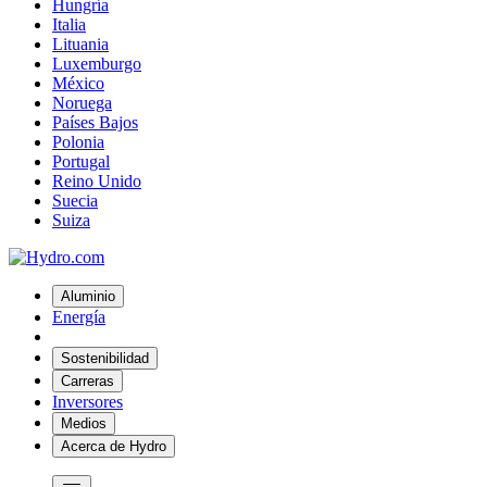
Hungría
Italia
Lituania
Luxemburgo
México
Noruega
Países Bajos
Polonia
Portugal
Reino Unido
Suecia
Suiza
Aluminio
Energía
Sostenibilidad
Carreras
Inversores
Medios
Acerca de Hydro