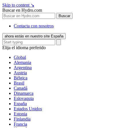
Skip to content
↘
Buscar en Hydro.com
Buscar
Contacta con nosotros
ahora estás en nuestro site España
Elija el idioma preferido
Global
Alemania
Argentina
Austria
Bélgica
Brasil
Canadá
Dinamarca
Eslovaquia
España
Estados Unidos
Estonia
Finlandia
Francia