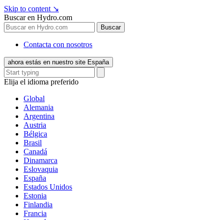
Skip to content
↘
Buscar en Hydro.com
Buscar
Contacta con nosotros
ahora estás en nuestro site España
Elija el idioma preferido
Global
Alemania
Argentina
Austria
Bélgica
Brasil
Canadá
Dinamarca
Eslovaquia
España
Estados Unidos
Estonia
Finlandia
Francia