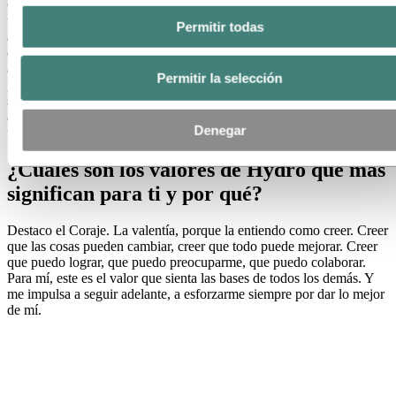
Cuando me di cuenta de que la educación es un camino hacia la
transformación, pensé: me hubiera gustado recibir actividades
Permitir todas
adicionales para retener mejor los conocimientos de la escuela. Así
que busqué hacer algo que ayudara a los estudiantes y a las personas
a maximizar su aprendizaje. Esperando que estas sean semillas
Permitir la selección
plantadas y buenas para la sociedad. Y que un día, cuando estas
semillas germinen y florezcan, den fruto. Así que, lo que me impulsa
a seguir adelante es creer que tenemos un futuro brillante, ¡pero
Denegar
tenemos que construirlo hoy, ahora!
¿Cuáles son los valores de Hydro que más
significan para ti y por qué?
Destaco el Coraje. La valentía, porque la entiendo como creer. Creer
que las cosas pueden cambiar, creer que todo puede mejorar. Creer
que puedo lograr, que puedo preocuparme, que puedo colaborar.
Para mí, este es el valor que sienta las bases de todos los demás. Y
me impulsa a seguir adelante, a esforzarme siempre por dar lo mejor
de mí.