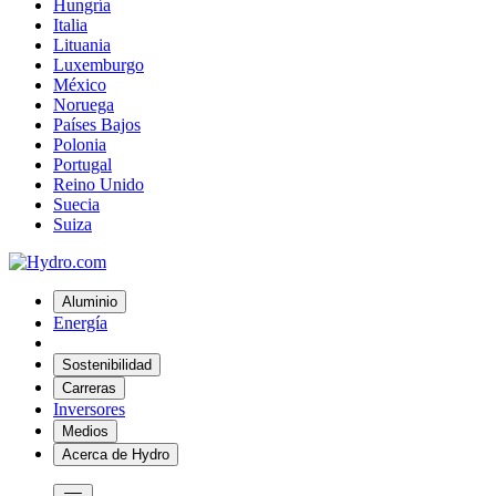
Hungría
Italia
Lituania
Luxemburgo
México
Noruega
Países Bajos
Polonia
Portugal
Reino Unido
Suecia
Suiza
Aluminio
Energía
Sostenibilidad
Carreras
Inversores
Medios
Acerca de Hydro