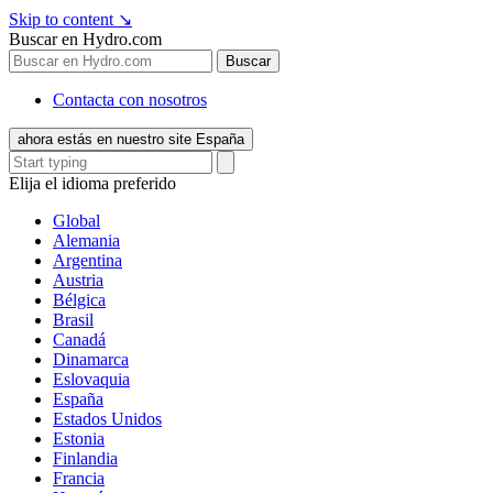
Skip to content
↘
Buscar en Hydro.com
Buscar
Contacta con nosotros
ahora estás en nuestro site España
Elija el idioma preferido
Global
Alemania
Argentina
Austria
Bélgica
Brasil
Canadá
Dinamarca
Eslovaquia
España
Estados Unidos
Estonia
Finlandia
Francia