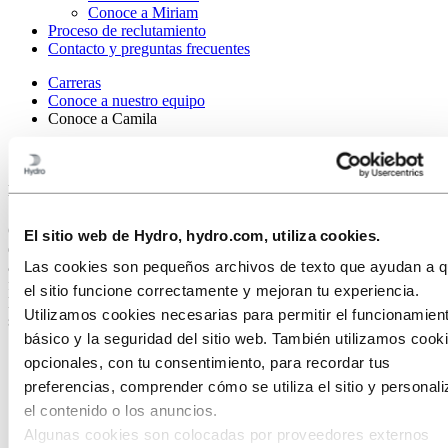
Conoce a Miriam
Proceso de reclutamiento
Contacto y preguntas frecuentes
Carreras
Conoce a nuestro equipo
Conoce a Camila
Conoce a Camila: un trabajo donde
importas
Camila es conocida en la oficina como una compañera compasiva
El sitio web de Hydro, hydro.com, utiliza cookies.
que promueve la colaboración y el trabajo en equipo, y que no teme
Las cookies son pequeños archivos de texto que ayudan a 
alzar la voz ni desafiar el statu quo. Representa los valores
fundamentales de Hydro a través de su compromiso con un entorno
el sitio funcione correctamente y mejoran tu experiencia.
laboral saludable y el tiempo que dedica a fortalecer la resiliencia en
Utilizamos cookies necesarias para permitir el funcionamien
su comunidad local.
básico y la seguridad del sitio web. También utilizamos cook
opcionales, con tu consentimiento, para recordar tus
preferencias, comprender cómo se utiliza el sitio y personali
el contenido o los anuncios.
Algunas cookies son colocadas por proveedores externos