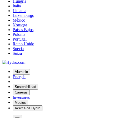
Hungría
Italia
Lituania
Luxemburgo
México
Noruega
Países Bajos
Polonia
Portugal
Reino Unido
Suecia
Suiza
Aluminio
Energía
Sostenibilidad
Carreras
Inversores
Medios
Acerca de Hydro