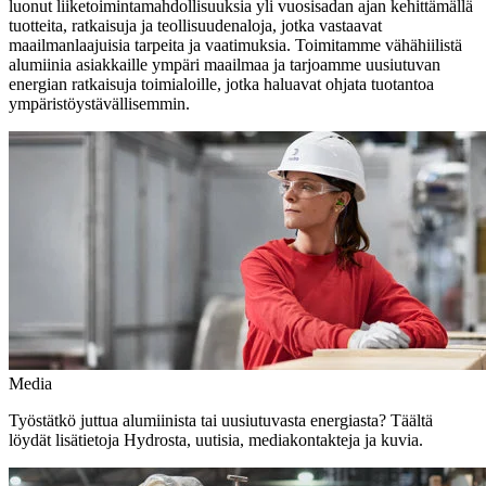
luonut liiketoimintamahdollisuuksia yli vuosisadan ajan kehittämällä
tuotteita, ratkaisuja ja teollisuudenaloja, jotka vastaavat
maailmanlaajuisia tarpeita ja vaatimuksia. Toimitamme vähähiilistä
alumiinia asiakkaille ympäri maailmaa ja tarjoamme uusiutuvan
energian ratkaisuja toimialoille, jotka haluavat ohjata tuotantoa
ympäristöystävällisemmin.
Media
Työstätkö juttua alumiinista tai uusiutuvasta energiasta? Täältä
löydät lisätietoja Hydrosta, uutisia, mediakontakteja ja kuvia.