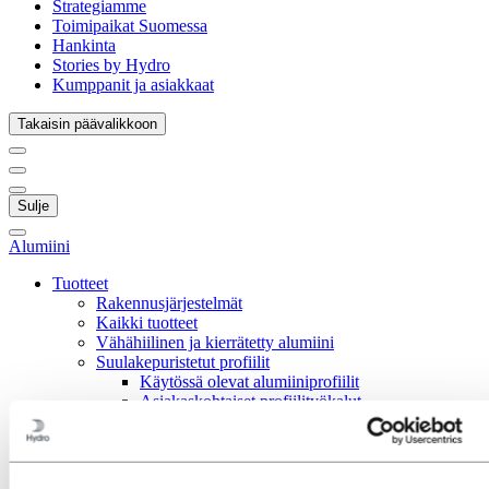
Strategiamme
Toimipaikat Suomessa
Hankinta
Stories by Hydro
Kumppanit ja asiakkaat
Takaisin päävalikkoon
Sulje
Alumiini
Tuotteet
Rakennusjärjestelmät
Kaikki tuotteet
Vähähiilinen ja kierrätetty alumiini
Suulakepuristetut profiilit
Käytössä olevat alumiiniprofiilit
Asiakaskohtaiset profiilityökalut
Seokset pursotetuille alumiiniprofiileille
Suunnittelupalvelut
Tuotantopalvelut
Alumiinialan koulutus