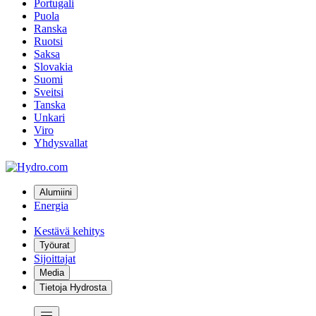
Portugali
Puola
Ranska
Ruotsi
Saksa
Slovakia
Suomi
Sveitsi
Tanska
Unkari
Viro
Yhdysvallat
Alumiini
Energia
Kestävä kehitys
Työurat
Sijoittajat
Media
Tietoja Hydrosta