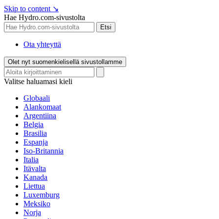
Skip to content
↘
Hae Hydro.com-sivustolta
Etsi
Ota yhteyttä
Olet nyt suomenkielisellä sivustollamme
Valitse haluamasi kieli
Globaali
Alankomaat
Argentiina
Belgia
Brasilia
Espanja
Iso-Britannia
Italia
Itävalta
Kanada
Liettua
Luxemburg
Meksiko
Norja