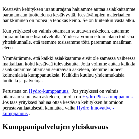
Kestävän kehityksen uranuurtajana haluamme auttaa asiakkaitamme
parantamaan tuotteidensa kestävyyttä. Kestävämpien materiaalien
hankkiminen on nopea ja tehokas keino. Se on kuitenkin vasta alku.
Kun yrityksesi on valmis ottamaan seuraavan askeleen, autamme
tarjoamillamme lisäpalveluilla. Yhdessä voimme toimialana todistaa
yhteiskunnalle, että teemme tosissamme töitä paremman maailman
eteen.
Ymmärrämme, että kaikki asiakkaamme eivät ole samassa vaiheessa
matkallaan kohti kestävää tulevaisuutta. Jotta voimme auttaa kaikkia
asiakkaitamme ottamaan seuraavan askeleen, olemme luoneet
kolmenlaisia kumppanuuksia. Kaikkiin kuuluu yhdenmukaisia
tuotteita ja palveluja.
Perustana on
Hydro-kumppanuus.
Jos yrityksesi on valmis
ottamaan seuraavan askeleen, tarjolla on
Hydro Plus -kumppanuus
.
Jos taas yrityksesi haluaa ottaa kestävän kehityksen huomioon
perustavanlaatuisesti, kannattaa valita
Hydro Innovative -
kumppanuus
.
Kumppanipalvelujen yleiskuvaus