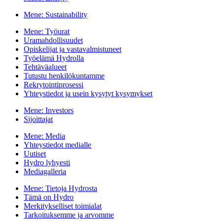
Mene:
Sustainability
Mene:
Työurat
Uramahdollisuudet
Opiskelijat ja vastavalmistuneet
Työelämä Hydrolla
Tehtäväalueet
Tutustu henkilökuntamme
Rekrytointiprosessi
Yhteystiedot ja usein kysytyt kysymykset
Mene:
Investors
Sijoittajat
Mene:
Media
Yhteystiedot medialle
Uutiset
Hydro lyhyesti
Mediagalleria
Mene:
Tietoja Hydrosta
Tämä on Hydro
Merkitykselliset toimialat
Tarkoituksemme ja arvomme