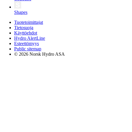
Shapes
Tuotetoimittajat
Tietosuoja
Käyttöehdot
Hydro AlertLine
Esteettömyys
Public sitemap
© 2026 Norsk Hydro ASA