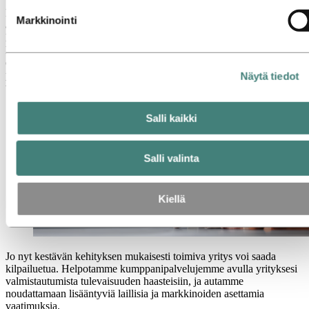
Kestävyys on seuraavien 5–7 vuoden aikana entistä tärkeämpää
Markkinointi
asiakkaiden käyttäytymisessä tapahtuvien muutosten vuoksi.
Euroopan vihreän kehityksen ohjelma vaatii myös teollisuudelta
kestävyyttä. Kestävän kehityksen mukaisen toiminnan
omaksuminen koskee siten jokaista yritystä. Siirtymästä voi tulla
pitkä ja työläs. Onko yrityksesi jo aloittanut matkan kohti kestävää
Näytä tiedot
tulevaisuutta?
Salli kaikki
Salli valinta
Kiellä
Jo nyt kestävän kehityksen mukaisesti toimiva yritys voi saada
kilpailuetua. Helpotamme kumppanipalvelujemme avulla yrityksesi
valmistautumista tulevaisuuden haasteisiin, ja autamme
noudattamaan lisääntyviä laillisia ja markkinoiden asettamia
vaatimuksia.