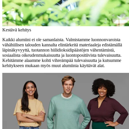
Kestävä kehitys
Kaikki alumiini ei ole samanlaista. Valmistamme luonnonvaroista
vähähiilisen talouden kannalta elintärkeitä materiaaleja edistämällä
läpinäkyvyyttä, tuotannon hiilidioksidipäästöjen vähentämistä,
sosiaalista oikeudenmukaisuutta ja luontopositiivista tulevaisuutta.
Kehitämme alaamme kohti vihreämpää tulevaisuutta ja kutsumme
kehitykseen mukaan myös muut alumiinia käyttävät alat.