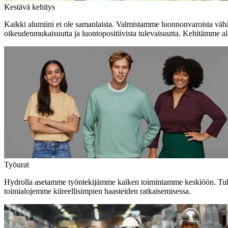
Kestävä kehitys
Kaikki alumiini ei ole samanlaista. Valmistamme luonnonvaroista vähähi
oikeudenmukaisuutta ja luontopositiivista tulevaisuutta. Kehitämme 
Työurat
Hydrolla asetamme työntekijämme kaiken toimintamme keskiöön. Tukem
toimialojemme kiireellisimpien haasteiden ratkaisemisessa.