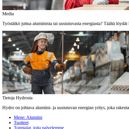
Media
Työstätkö juttua alumiinista tai uusiutuvasta energiasta? Täältä löydät 
Tietoja Hydrosta
Hydro on johtava alumiini- ja uusiutuvan energian yritys, joka rakent
Mene:
Alumiini
Tuotteet
Toimialat, joita palvelemme