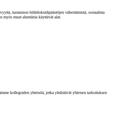
yyttä, tuotannon hiilidioksidipäästöjen vähentämistä, sosiaalista
n myös muut alumiinia käyttävät alat.
me kollegoiden yhteisöä, jotka yhdistävät yhteisen tarkoituksen