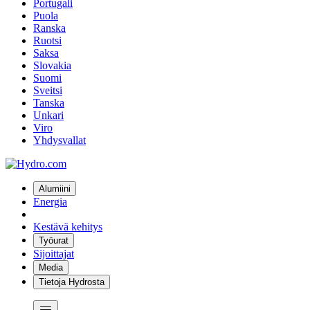
Portugali
Puola
Ranska
Ruotsi
Saksa
Slovakia
Suomi
Sveitsi
Tanska
Unkari
Viro
Yhdysvallat
Alumiini
Energia
Kestävä kehitys
Työurat
Sijoittajat
Media
Tietoja Hydrosta