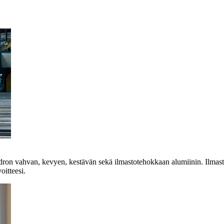
ydron vahvan, kevyen, kestävän sekä ilmastotehokkaan alumiinin. Ilma
itteesi.