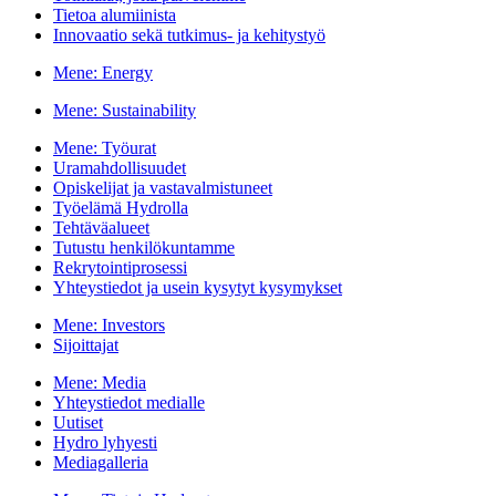
Tietoa alumiinista
Innovaatio sekä tutkimus- ja kehitystyö
Mene:
Energy
Mene:
Sustainability
Mene:
Työurat
Uramahdollisuudet
Opiskelijat ja vastavalmistuneet
Työelämä Hydrolla
Tehtäväalueet
Tutustu henkilökuntamme
Rekrytointiprosessi
Yhteystiedot ja usein kysytyt kysymykset
Mene:
Investors
Sijoittajat
Mene:
Media
Yhteystiedot medialle
Uutiset
Hydro lyhyesti
Mediagalleria