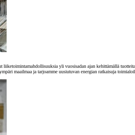
liiketoimintamahdollisuuksia yli vuosisadan ajan kehittämällä tuotteita,
e ympäri maailmaa ja tarjoamme uusiutuvan energian ratkaisuja toimialoil