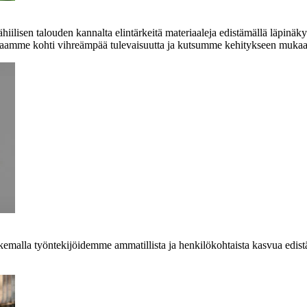
ilisen talouden kannalta elintärkeitä materiaaleja edistämällä läpinäkyv
alaamme kohti vihreämpää tulevaisuutta ja kutsumme kehitykseen mukaa
alla työntekijöidemme ammatillista ja henkilökohtaista kasvua edistäm