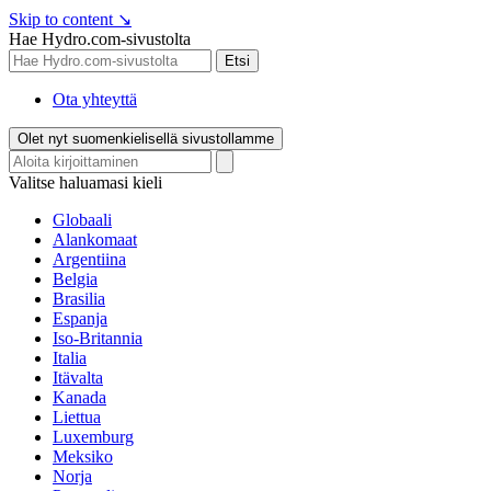
Skip to content
↘
Hae Hydro.com-sivustolta
Etsi
Ota yhteyttä
Olet nyt suomenkielisellä sivustollamme
Valitse haluamasi kieli
Globaali
Alankomaat
Argentiina
Belgia
Brasilia
Espanja
Iso-Britannia
Italia
Itävalta
Kanada
Liettua
Luxemburg
Meksiko
Norja