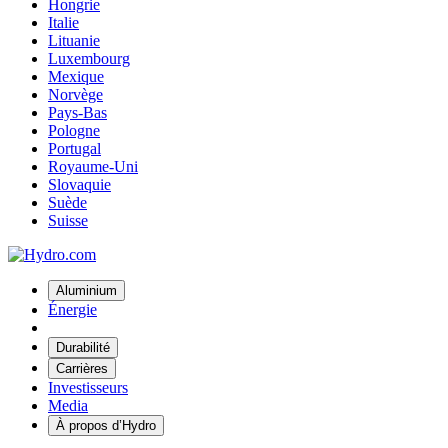
Hongrie
Italie
Lituanie
Luxembourg
Mexique
Norvège
Pays-Bas
Pologne
Portugal
Royaume-Uni
Slovaquie
Suède
Suisse
Aluminium
Énergie
Durabilité
Carrières
Investisseurs
Media
À propos d’Hydro