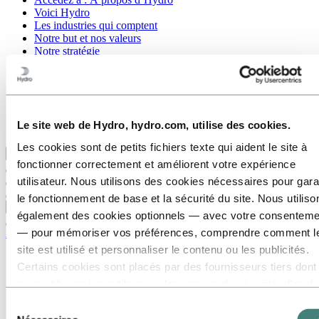
Voici Hydro
Les industries qui comptent
Notre but et nos valeurs
Notre stratégie
Belgique
Pays-Bas
Luxembourg
Corporate governance
Approvisionnement
Le site web de Hydro, hydro.com, utilise des cookies.
Les articles d’Hydro
Les cookies sont de petits fichiers texte qui aident le site à
Retour au menu principal
fonctionner correctement et améliorent votre expérience
utilisateur. Nous utilisons des cookies nécessaires pour gara
le fonctionnement de base et la sécurité du site. Nous utiliso
Fermer
également des cookies optionnels — avec votre consenteme
— pour mémoriser vos préférences, comprendre comment l
À propos d’Hydro
site est utilisé et personnaliser le contenu ou les publicités.
Voici Hydro
Certains cookies sont placés par des fournisseurs tiers dont
Les industries qui comptent
Notre but et nos valeurs
nous utilisons les outils pour des raisons de sécurité, d’anal
Bienveillance
ou de publicité. Ces tiers peuvent combiner les informations
Sélection
Courage
collectées lors de votre utilisation de notre site avec d’autres