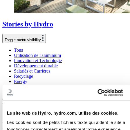
Stories
by
Hydro
Toggle menu visibility
Tous
Utilisation de l'aluminium
Innovation et Technologie
Développement durable
Salariés et Carrières
Recyclage
Energy
Concevoir du mobilier d’extérieur avec
EGO Paris
Le site web de Hydro, hydro.com, utilise des cookies.
10 mai 2021
Les cookies sont de petits fichiers texte qui aident le site à
La société EGO Paris est spécialisée dans la conception et la
fabrication de mobilier d’extérieur haut de gamme à destination des
fonctionner correctement et améliorent votre expérience