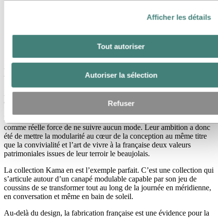
Afficher les détails
Par Guillaume Lamy, Hydro Extrusions,
Tout autoriser
guillaume.lamy@hydro.com
Design et art de vivre à la française
Autoriser la sélection
A la création de la marque, EGO Paris s’est aperçu qu’à l’extérieur,
contrairement à l’intérieur, les lieux de vie étaient moins figés.
Refuser
Leurs gammes sont dessinées par des designers reconnus, avec
comme réelle force de ne suivre aucun mode. Leur ambition a donc
été de mettre la modularité au cœur de la conception au même titre
que la convivialité et l’art de vivre à la française deux valeurs
patrimoniales issues de leur terroir le beaujolais.
La collection Kama en est l’exemple parfait. C’est une collection qui
s’articule autour d’un canapé modulable capable par son jeu de
coussins de se transformer tout au long de la journée en méridienne,
en conversation et même en bain de soleil.
Au-delà du design, la fabrication française est une évidence pour la