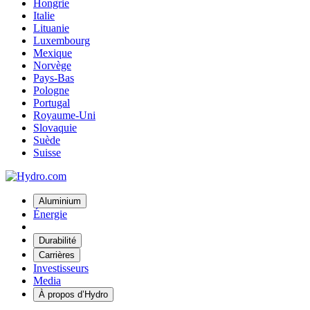
Hongrie
Italie
Lituanie
Luxembourg
Mexique
Norvège
Pays-Bas
Pologne
Portugal
Royaume-Uni
Slovaquie
Suède
Suisse
Aluminium
Énergie
Durabilité
Carrières
Investisseurs
Media
À propos d’Hydro