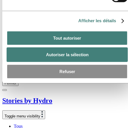
Voici Hydro
Les industries qui comptent
Notre but et nos valeurs
Notre stratégie
Afficher les détails
Belgique
Pays-Bas
Luxembourg
Tout autoriser
Corporate governance
Approvisionnement
Les articles d’Hydro
Autoriser la sélection
Retour au menu principal
Refuser
Fermer
Stories
by
Hydro
Toggle menu visibility
Tous