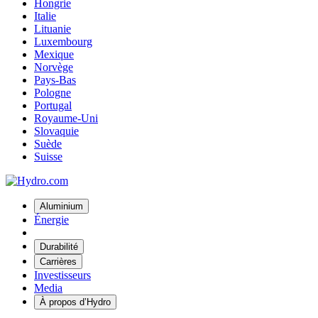
Hongrie
Italie
Lituanie
Luxembourg
Mexique
Norvège
Pays-Bas
Pologne
Portugal
Royaume-Uni
Slovaquie
Suède
Suisse
Aluminium
Énergie
Durabilité
Carrières
Investisseurs
Media
À propos d’Hydro