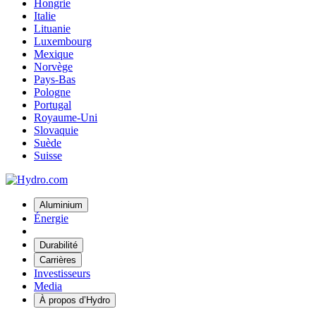
Hongrie
Italie
Lituanie
Luxembourg
Mexique
Norvège
Pays-Bas
Pologne
Portugal
Royaume-Uni
Slovaquie
Suède
Suisse
Aluminium
Énergie
Durabilité
Carrières
Investisseurs
Media
À propos d’Hydro