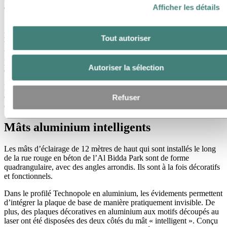
Afficher les détails
donneront au parc un look moderne, alliant esthétique et sécurité.
Situé dans la capitale du Qatar, l’Al Bidda Park est un parc urbain
proche de l’ancien Palais de l’Émir. Cette destination de loisirs est
Tout autoriser
tout aussi vaste que Hyde Park à Londres et fait les deux tiers de la
taille du Central Park de New York. Une fois le projet achevé, le
parc deviendra un centre destiné à accueillir des célébrations
Autoriser la sélection
culturelles et autres événements.
Le projet de rénovation vise à transformer le parc en un reflet de la
culture qatari. Parmi les facteurs de conception figurent la nature, la
Refuser
culture, l’histoire et la fonctionnalité.
Mâts aluminium intelligents
Les mâts d’éclairage de 12 mètres de haut qui sont installés le long
de la rue rouge en béton de l’Al Bidda Park sont de forme
quadrangulaire, avec des angles arrondis. Ils sont à la fois décoratifs
et fonctionnels.
Dans le profilé Technopole en aluminium, les évidements permettent
d’intégrer la plaque de base de manière pratiquement invisible. De
plus, des plaques décoratives en aluminium aux motifs découpés au
laser ont été disposées des deux côtés du mât « intelligent ». Conçu