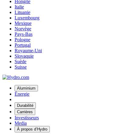
Hongrie
Italie
Lituanie
Luxembourg
Mexique
Norvège
Pays-Bas
Pologne
Portugal
Royaume-Uni
Slovaquie
Suède
Suisse
Aluminium
Énergie
Durabilité
Carrières
Investisseurs
Media
À propos d’Hydro