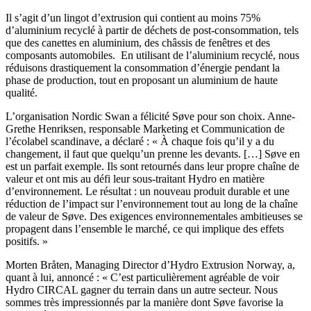
Il s’agit d’un lingot d’extrusion qui contient au moins 75%
d’aluminium recyclé à partir de déchets de post-consommation, tels
que des canettes en aluminium, des châssis de fenêtres et des
composants automobiles. En utilisant de l’aluminium recyclé, nous
réduisons drastiquement la consommation d’énergie pendant la
phase de production, tout en proposant un aluminium de haute
qualité.
L’organisation Nordic Swan a félicité Søve pour son choix. Anne-
Grethe Henriksen, responsable Marketing et Communication de
l’écolabel scandinave, a déclaré : « À chaque fois qu’il y a du
changement, il faut que quelqu’un prenne les devants. […] Søve en
est un parfait exemple. Ils sont retournés dans leur propre chaîne de
valeur et ont mis au défi leur sous-traitant Hydro en matière
d’environnement. Le résultat : un nouveau produit durable et une
réduction de l’impact sur l’environnement tout au long de la chaîne
de valeur de Søve. Des exigences environnementales ambitieuses se
propagent dans l’ensemble le marché, ce qui implique des effets
positifs. »
Morten Bråten, Managing Director d’Hydro Extrusion Norway, a,
quant à lui, annoncé : « C’est particulièrement agréable de voir
Hydro CIRCAL gagner du terrain dans un autre secteur. Nous
sommes très impressionnés par la manière dont Søve favorise la