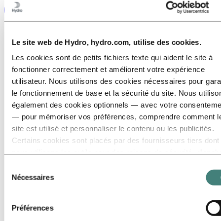
Le site web de Hydro, hydro.com, utilise des cookies.
Les cookies sont de petits fichiers texte qui aident le site à
fonctionner correctement et améliorent votre expérience
utilisateur. Nous utilisons des cookies nécessaires pour gara
le fonctionnement de base et la sécurité du site. Nous utiliso
également des cookies optionnels — avec votre consenteme
— pour mémoriser vos préférences, comprendre comment l
site est utilisé et personnaliser le contenu ou les publicités.
Certains cookies sont placés par des fournisseurs tiers dont
nous utilisons les outils pour des raisons de sécurité, d’anal
ou de publicité. Ces tiers peuvent combiner les informations
Sélection
collectées lors de votre utilisation de notre site avec d’autres
Nécessaires
du
données que vous leur avez fournies ou qu’ils ont collectées
consentement
lors de votre utilisation de leurs services. Le tiers indiqué
Préférences
comme responsable d’un cookie tiers est le Responsable du