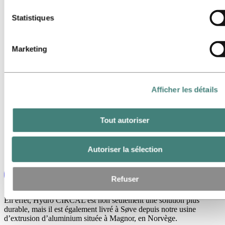
traitement des données personnelles collectées par les cook
correspondants. Vous pouvez consulter ces tiers dans la list
Statistiques
des cookies ci‑dessous.
Marketing
Afficher les détails
Tout autoriser
Autoriser la sélection
Refuser
En effet, Hydro CIRCAL est non seulement une solution plus
durable, mais il est également livré à Søve depuis notre usine
d’extrusion d’aluminium située à Magnor, en Norvège.