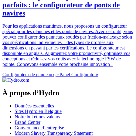
parfaits : le configurateur de ponts de
navires
Pour les applications maritimes, nous proposons un configurateur
spécial pour les planches et les ponts de navires. Avec cet outil, vous
pouvez configurer des panneaux soudés par friction-malaxage selon
vos spécifications individuelles – des types de profilés aux
dimensions en passant par les certifications. Le configurateur est
disponible en anglais. Augmentez votre productivité, optimisez vos
conceptions et réduisez vos coûts avec la technologie FSW de
pointe. Concevons ensemble votre prochaine innovation !
Configurateur de panneaux, «Panel Configurator»
À propos d’Hydro
Données essentielles
Sites Hydro en Belgique
Notre but et nos valeurs
Brand Center
Gouvernance d’entreprise
Modern Slavery Transparency Statement