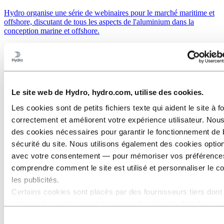
Hydro organise une série de webinaires pour le marché maritime et
offshore, discutant de tous les aspects de l'aluminium dans la
conception marine et offshore.
Inscrivez-vous à notre newsletter pour accéder à nos webinaires
passés (anglais)
Le site web de Hydro, hydro.com, utilise des cookies.
Les cookies sont de petits fichiers texte qui aident le site à f
correctement et améliorent votre expérience utilisateur. Nous
des cookies nécessaires pour garantir le fonctionnement de 
sécurité du site. Nous utilisons également des cookies opti
avec votre consentement — pour mémoriser vos préférence
comprendre comment le site est utilisé et personnaliser le c
les publicités.
Certains cookies sont placés par des fournisseurs tiers dont
Brochures Marine & Offshore à
utilisons les outils pour des raisons de sécurité, d’analyse o
télécharger (anglais)
publicité. Ces tiers peuvent combiner les informations collec
Sélection