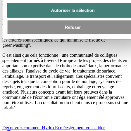
les produits plus durables.
Autoriser la sélection
"Faire équipe avec l'EPEA nous a permis de construire un cadre
avec un partenaire expérimenté dans la santé des matériaux, la
conception durable et la certification des produits", explique Jean-
Refuser
Marc Moulin, responsable du développement durable chez
Extrusions. "L'essentiel est de s'assurer que toutes les étapes et tous
les critères sont spécifiques, ce qui minimise le risque de
greenwashing".
C'est ainsi que cela fonctionne : une communauté de collègues
spécialement formés à travers l'Europe aide les projets des clients en
apportant son expertise dans le choix des matériaux, la performance
des alliages, l'analyse du cycle de vie, le traitement de surface,
l'emballage, le transport et l'allègement. Ces spécialistes couvrent
des sujets tels que la conception pour le démontage, systèmes de
reprise, engagement des fournisseurs, emballage et recyclage
amélioré. Plusieurs concepts ayant fait leurs preuves dans la
communauté de l'économie circulaire ont également été approuvés
pour être utilisés. La consultation du client dans ce processus est une
priorité.
Découvrez comment Hydro EcoDesign peut vous aider