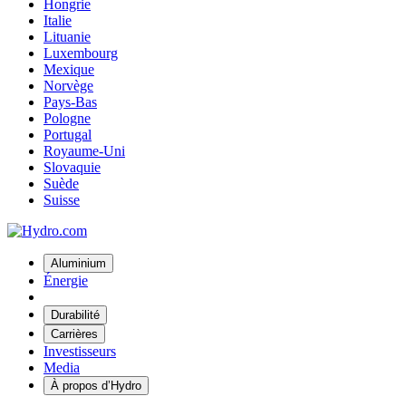
Hongrie
Italie
Lituanie
Luxembourg
Mexique
Norvège
Pays-Bas
Pologne
Portugal
Royaume-Uni
Slovaquie
Suède
Suisse
Aluminium
Énergie
Durabilité
Carrières
Investisseurs
Media
À propos d’Hydro