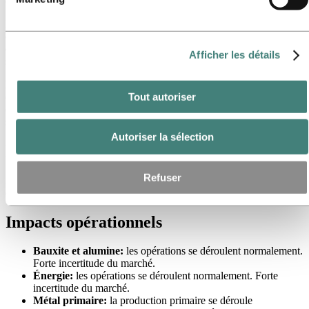
En fonction des nouvelles mesures gouvernementales introduites
dans divers pays et régions et de la situation de la demande dans
divers segments, Hydro prendra les mesures nécessaires pour
Afficher les détails
s'adapter à la situation.
L’équipe d’urgence d’Hydro est mobilisée et travaille en étroite
Tout autoriser
collaboration avec tous les secteurs d’activité pour surveiller et
coordonner la planification d’urgence et les mesures d’atténuation au
sein de l’entreprise.
Autoriser la sélection
Impact sur les personnes
Refuser
La réduction ou l'arrêt de la production dans les usines peut entraîner
des mises à pied temporaires.
Impacts opérationnels
Bauxite et alumine:
les opérations se déroulent normalement.
Forte incertitude du marché.
Énergie:
les opérations se déroulent normalement. Forte
incertitude du marché.
Métal primaire:
la production primaire se déroule