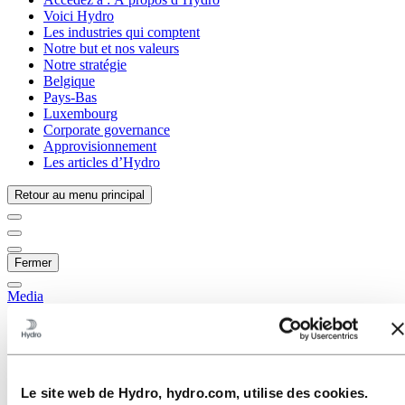
Voici Hydro
Les industries qui comptent
Notre but et nos valeurs
Notre stratégie
Belgique
Pays-Bas
Luxembourg
Corporate governance
Approvisionnement
Les articles d’Hydro
Retour au menu principal
Fermer
Media
Contacts médias
Actualités
Abonnement aux actualités
Hydro en bref
Thèmes sur l'agenda
Le site web de Hydro, hydro.com, utilise des cookies.