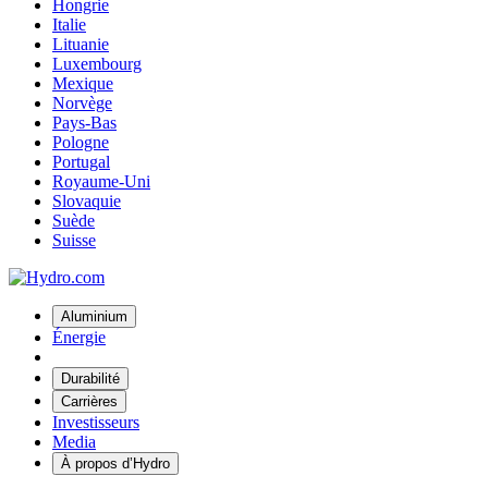
Hongrie
Italie
Lituanie
Luxembourg
Mexique
Norvège
Pays-Bas
Pologne
Portugal
Royaume-Uni
Slovaquie
Suède
Suisse
Aluminium
Énergie
Durabilité
Carrières
Investisseurs
Media
À propos d’Hydro