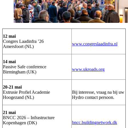
12 mai
Congres Laadinfra ’26
www.congreslaadinfra.nl
Amersfoort (NL)
14 mai
Passive Safe conference
www.ukroads.org
Birmingham (UK)
20-21 mai
Extrusie Profiel Academie
Bij interesse, vraag na bij uw
Hoogezand (NL)
Hydro contact persoon.
21 mai
BNCC 2026 – Infrastructure
bncc.buildingnetwork.dk
Kopenhagen (DK)