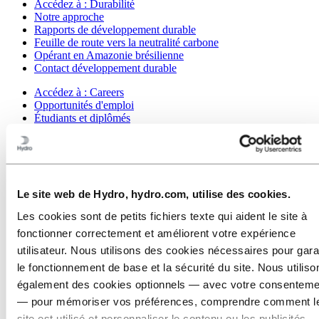
Accédez à :
Durabilité
Notre approche
Rapports de développement durable
Feuille de route vers la neutralité carbone
Opérant en Amazonie brésilienne
Contact développement durable
Accédez à :
Careers
Opportunités d'emploi
Étudiants et diplômés
La vie chez Hydro
Domaines de carrière
Rencontrez nos gens
Parcours de recrutement
Contact et FAQ
Le site web de Hydro, hydro.com, utilise des cookies.
Accédez à :
Investors
Les cookies sont de petits fichiers texte qui aident le site à
Accédez à :
Media
fonctionner correctement et améliorent votre expérience
Contacts médias
utilisateur. Nous utilisons des cookies nécessaires pour gara
Actualités
le fonctionnement de base et la sécurité du site. Nous utiliso
Hydro en bref
Thèmes sur l'agenda
également des cookies optionnels — avec votre consenteme
Galerie multimédia
— pour mémoriser vos préférences, comprendre comment l
site est utilisé et personnaliser le contenu ou les publicités.
Accédez à :
À propos d’Hydro