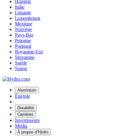
Hongrie
Italie
Lituanie
Luxembourg
Mexique
Norvège
Pays-Bas
Pologne
Portugal
Royaume-Uni
Slovaquie
Suède
Suisse
Aluminium
Énergie
Durabilité
Carrières
Investisseurs
Media
À propos d’Hydro