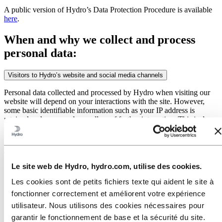
A public version of Hydro’s Data Protection Procedure is available
here
.
When and why we collect and process
personal data:
Visitors to Hydro’s website and social media channels
Personal data collected and processed by Hydro when visiting our
website will depend on your interactions with the site. However,
some basic identifiable information such as your IP address is
retained and processed regardless of further interaction. This is done
to help us better understand and improve the site’s features and
functionality. We may also collect and create aggregated or
anonymous data from usage activity on our site for the same reason.
These processing activities are considered necessary for the purpose
of making the website available and functional for our visitors.
Le site web de Hydro, hydro.com, utilise des cookies.
Hydro’s legal basis for these processing activities is our legitimate
Les cookies sont de petits fichiers texte qui aident le site à
interest.
fonctionner correctement et améliorent votre expérience
Additional processing of personal data in relation to your use of and
utilisateur. Nous utilisons des cookies nécessaires pour
movements on our website is subject to your explicit consent to the
use of tracking technologies. Read more about this
here
.
garantir le fonctionnement de base et la sécurité du site.