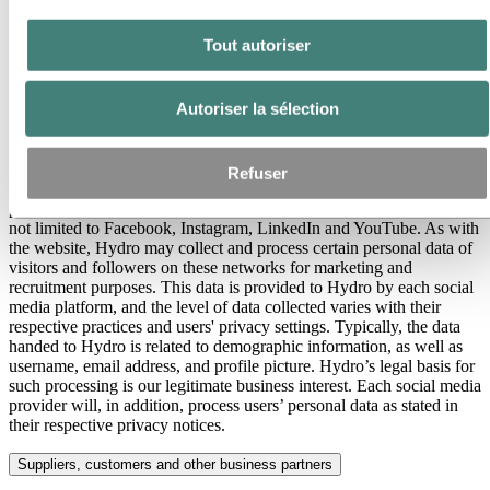
to the extent you have requested such information from us and
provided your consent. If you subscribe to receive such
Tout autoriser
communication, we will collect and store your name and email
address to be able to send you the materials requested. For
processing based on your consent, you can withdraw this at any
Autoriser la sélection
time.
Communication via social media
Refuser
Hydro maintains an active presence on multiple social media
platforms to better connect and inform stakeholders, including, but
not limited to Facebook, Instagram, LinkedIn and YouTube. As with
the website, Hydro may collect and process certain personal data of
visitors and followers on these networks for marketing and
recruitment purposes. This data is provided to Hydro by each social
media platform, and the level of data collected varies with their
respective practices and users' privacy settings. Typically, the data
handed to Hydro is related to demographic information, as well as
username, email address, and profile picture. Hydro’s legal basis for
such processing is our legitimate business interest. Each social media
provider will, in addition, process users’ personal data as stated in
their respective privacy notices.
Suppliers, customers and other business partners