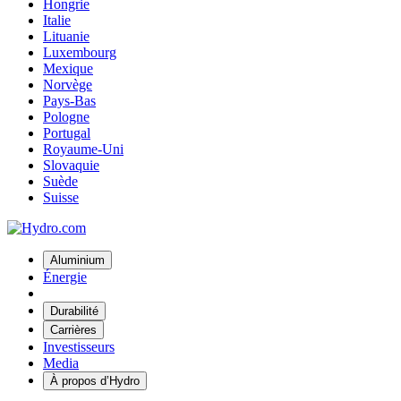
Hongrie
Italie
Lituanie
Luxembourg
Mexique
Norvège
Pays-Bas
Pologne
Portugal
Royaume-Uni
Slovaquie
Suède
Suisse
Aluminium
Énergie
Durabilité
Carrières
Investisseurs
Media
À propos d’Hydro