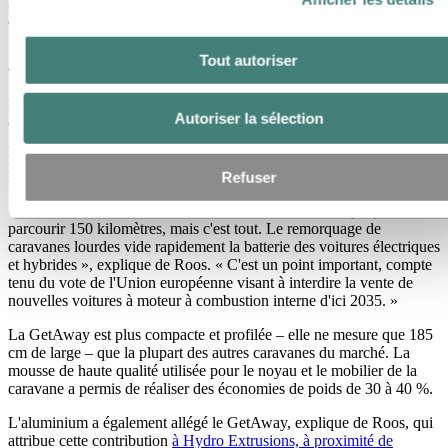
légers, Easy Caravanning a créé une caravane à la fois pratique et
avant-gardiste.
Allègement pour un remorquage facile
Tout autoriser
Le modèle GetAway d'Easy Caravanning, au look moderne, a été
Autoriser la sélection
conçu pour les véhicules électriques ou hybrides, selon le directeur
général Maarten de Roos. Il affirme que la caravane « devrait être
relativement facile à remorquer, même pour les voitures assez
légères ».
Refuser
« Avec une caravane traditionnelle, une voiture électrique peut
parcourir 150 kilomètres, mais c'est tout. Le remorquage de
caravanes lourdes vide rapidement la batterie des voitures électriques
et hybrides », explique de Roos. « C'est un point important, compte
tenu du vote de l'Union européenne visant à interdire la vente de
nouvelles voitures à moteur à combustion interne d'ici 2035. »
La GetAway est plus compacte et profilée – elle ne mesure que 185
cm de large – que la plupart des autres caravanes du marché. La
mousse de haute qualité utilisée pour le noyau et le mobilier de la
caravane a permis de réaliser des économies de poids de 30 à 40 %.
L'aluminium a également allégé le GetAway, explique de Roos, qui
attribue cette contribution
à Hydro Extrusions, à proximité de