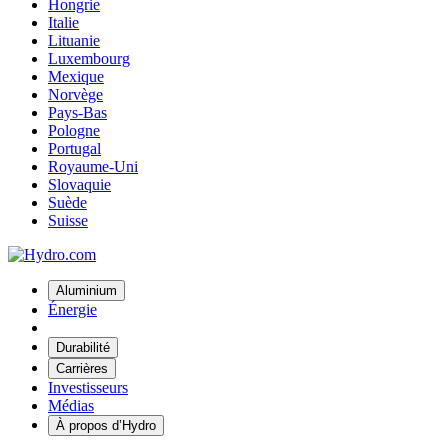
Hongrie
Italie
Lituanie
Luxembourg
Mexique
Norvège
Pays-Bas
Pologne
Portugal
Royaume-Uni
Slovaquie
Suède
Suisse
Aluminium
Énergie
Durabilité
Carrières
Investisseurs
Médias
À propos d’Hydro