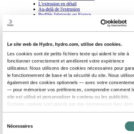
L'extrusion en détail
Au-delà de l'extrusion
Profilés fabriqués en France
Catalogue Standards
Utilisation des profilés en aluminium extrudé
Filières sur mesure
Alliages pour profilés en aluminium extrudé
Alliages d'aluminium 1050 et 1070
Le site web de Hydro, hydro.com, utilise des cookies.
Alliages 3003/3103
Alliage 5083
Les cookies sont de petits fichiers texte qui aident le site à
Alliage 6005A
fonctionner correctement et améliorent votre expérience
alliage 6060
utilisateur. Nous utilisons des cookies nécessaires pour gara
alliage 6061
alliage 6063
le fonctionnement de base et la sécurité du site. Nous utiliso
alliage 6082
également des cookies optionnels — avec votre consenteme
alliage 7003
— pour mémoriser vos préférences, comprendre comment l
alliage 7108
Services design
site est utilisé et personnaliser le contenu ou les publicités.
Services industriels
Certains cookies sont placés par des fournisseurs tiers dont
Formations sur l’aluminium
nous utilisons les outils pour des raisons de sécurité, d’anal
Nos partenariats Hydro Extrusions
Tubes de précision
ou de publicité. Ces tiers peuvent combiner les informations
Sélection
Tubes soudés
collectées lors de votre utilisation de notre site avec d’autres
Nécessaires
du
Mâts
données que vous leur avez fournies ou qu’ils ont collectées
Aluminium primaire