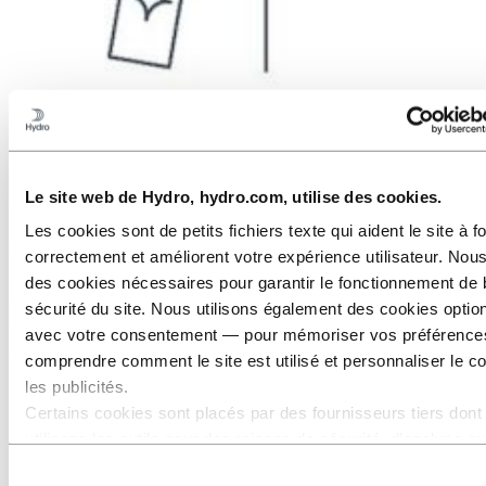
Le site web de Hydro, hydro.com, utilise des cookies.
Les cookies sont de petits fichiers texte qui aident le site à f
Polissage
correctement et améliorent votre expérience utilisateur. Nous
des cookies nécessaires pour garantir le fonctionnement de 
Polissage manuel et cellules robotisées automatisées pour le
sécurité du site. Nous utilisons également des cookies opti
polissage à plat pour une meilleure qualité de surface sur les rails de
toit et les garnitures avec création d'outils et contrôle qualité en
avec votre consentement — pour mémoriser vos préférence
interne.
comprendre comment le site est utilisé et personnaliser le c
les publicités.
Certains cookies sont placés par des fournisseurs tiers dont
utilisons les outils pour des raisons de sécurité, d’analyse o
publicité. Ces tiers peuvent combiner les informations collec
Sélection