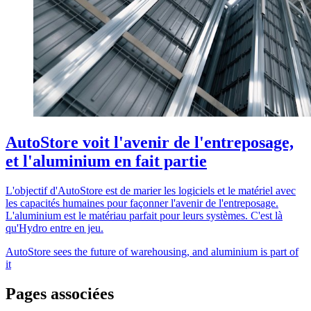
AutoStore voit l'avenir de l'entreposage,
et l'aluminium en fait partie
L'objectif d'AutoStore est de marier les logiciels et le matériel avec
les capacités humaines pour façonner l'avenir de l'entreposage.
L'aluminium est le matériau parfait pour leurs systèmes. C'est là
qu'Hydro entre en jeu.
AutoStore sees the future of warehousing, and aluminium is part of
it
Pages associées