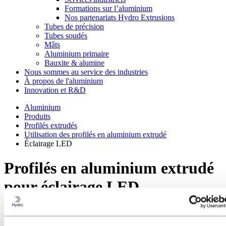
Formations sur l’aluminium
Nos partenariats Hydro Extrusions
Tubes de précision
Tubes soudés
Mâts
Aluminium primaire
Bauxite & alumine
Nous sommes au service des industries
À propos de l'aluminium
Innovation et R&D
Aluminium
Produits
Profilés extrudés
Utilisation des profilés en aluminium extrudé
Éclairage LED
Profilés en aluminium extrudé
pour éclairage LED
Nous avons tous besoin de lumière. Nous devons également
économiser l'énergie. Un éclairage LED efficace répond à ces deux