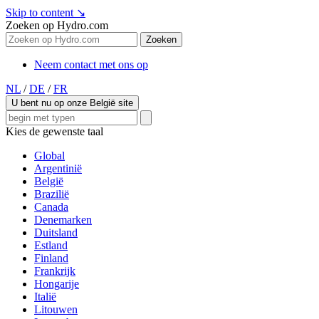
Skip to content
↘
Zoeken op Hydro.com
Zoeken
Neem contact met ons op
NL
/
DE
/
FR
U bent nu op onze België site
Kies de gewenste taal
Global
Argentinië
België
Brazilië
Canada
Denemarken
Duitsland
Estland
Finland
Frankrijk
Hongarije
Italië
Litouwen