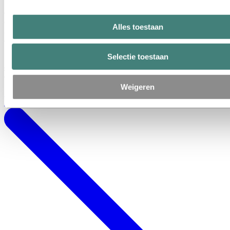
"Mijn bezoek aan de Profiel Academie gaf mij een interessante kijk
op de mogelijkheden die er zijn om met aluminium profielen te
construeren. De cursus behandelde de techniek en gaf ook nog een
Alles toestaan
reeks ideeën voor toepassingen. Mijn kennis werd zowel verbreed
als verdiept."
Selectie toestaan
"Ik vond de Profiel Academie een inspirerende cursus. Effectief,
geconcentreerd en uitvoerig, met een goed evenwicht tussen theorie
en praktijk"
Weigeren
Leer meer over het ontwerp van aluminium profielen – neem deel
aan één van onze academies