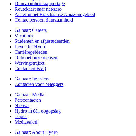
Duurzaamheidsrapportage
Routekaart naar net-zero
Actief in het Braziliaanse Amazonegebied
Contactpersoon duurzaamheid
Ga naar:
Careers
Vacatures
Studenten en afgestudeerden
Leven bij Hydro
Carrièregebieden
Ontmoet onze mensen
Wervingstraject
Contact en FAQ
Ga naar:
Investors
Contacten voor beleggers
Ga naar:
Media
Perscontacten
Nieuws
Hydro in één oogopslag
Topics
Mediagalerij
Ga naar:
About Hydro