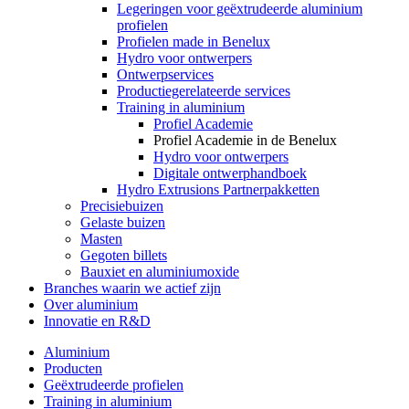
Legeringen voor geëxtrudeerde aluminium
profielen
Profielen made in Benelux
Hydro voor ontwerpers
Ontwerpservices
Productiegerelateerde services
Training in aluminium
Profiel Academie
Profiel Academie in de Benelux
Hydro voor ontwerpers
Digitale ontwerphandboek
Hydro Extrusions Partnerpakketten
Precisiebuizen
Gelaste buizen
Masten
Gegoten billets
Bauxiet en aluminiumoxide
Branches waarin we actief zijn
Over aluminium
Innovatie en R&D
Aluminium
Producten
Geëxtrudeerde profielen
Training in aluminium