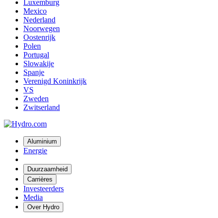
Luxemburg
Mexico
Nederland
Noorwegen
Oostenrijk
Polen
Portugal
Slowakije
Spanje
Verenigd Koninkrijk
VS
Zweden
Zwitserland
Aluminium
Energie
Duurzaamheid
Carrières
Investeerders
Media
Over Hydro