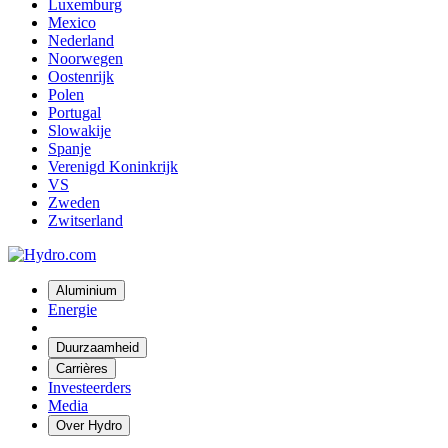
Luxemburg
Mexico
Nederland
Noorwegen
Oostenrijk
Polen
Portugal
Slowakije
Spanje
Verenigd Koninkrijk
VS
Zweden
Zwitserland
Aluminium
Energie
Duurzaamheid
Carrières
Investeerders
Media
Over Hydro