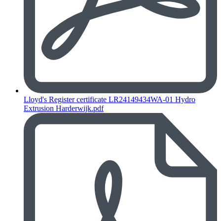
Lloyd's Register certificate LR24149434WA-01 Hydro
Extrusion Harderwijk.pdf