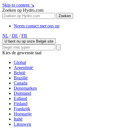
Skip to content
↘
Zoeken op Hydro.com
Zoeken
Neem contact met ons op
NL
/
DE
/
FR
U bent nu op onze België site
Kies de gewenste taal
Global
Argentinië
België
Brazilië
Canada
Denemarken
Duitsland
Estland
Finland
Frankrijk
Hongarije
Italië
Litouwen