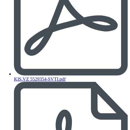
KIS.VZ 5529354-SVTI.pdf