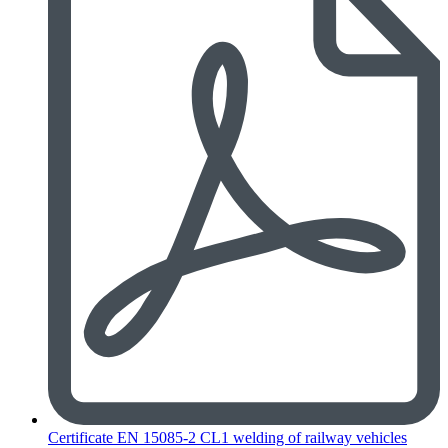
Certificate EN 15085-2 CL1 welding of railway vehicles