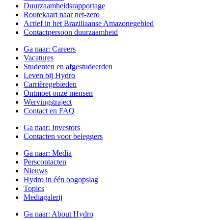
Duurzaamheidsrapportage
Routekaart naar net-zero
Actief in het Braziliaanse Amazonegebied
Contactpersoon duurzaamheid
Ga naar:
Careers
Vacatures
Studenten en afgestudeerden
Leven bij Hydro
Carrièregebieden
Ontmoet onze mensen
Wervingstraject
Contact en FAQ
Ga naar:
Investors
Contacten voor beleggers
Ga naar:
Media
Perscontacten
Nieuws
Hydro in één oogopslag
Topics
Mediagalerij
Ga naar:
About Hydro